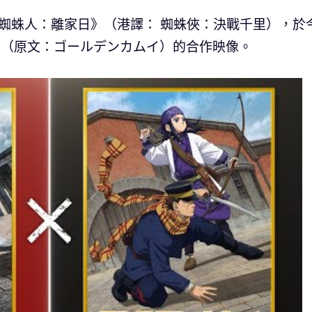
《蜘蛛人：離家日》（港譯： 蜘蛛俠：決戰千里），於
》（原文：ゴールデンカムイ）的合作映像。