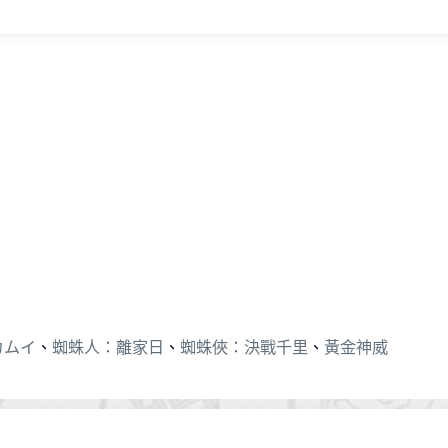
カムイ
、
蜘蛛人：離家日
、
蜘蛛俠：決戰千里
、
黃金神威