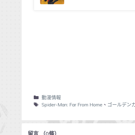
動漫情報
Spider-Man: Far From Home
、
ゴールデン
留言
（
0
條）