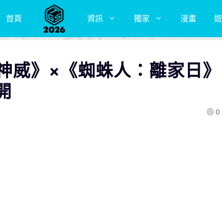
首頁
資訊
獨家
漫畫
遊
金神威》×《蜘蛛人：離家日》
開
0