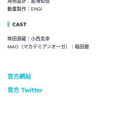
角色設計：能海知佳
動畫製作：ENGI
▍
CAST
柴田源蔵：小西克幸
MAO（マカデミアンオーガ）：稲田徹
官方網站
官方 Twitter