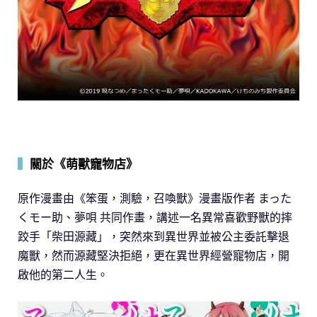
▍
關於《萌獸寵物店》
原作漫畫由《笨蛋，測驗，召喚獸》漫畫版作者 まった
くモー助、夢唄 共同作畫，講述一名異常喜歡野獸的摔
跤手「柴田源藏」，突然來到異世界並被公主委託擊退
魔獸，然而源藏堅決拒絕，更在異世界經營寵物店，開
啟他的第二人生。