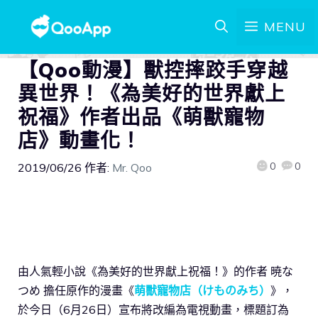
MENU
【Qoo動漫】獸控摔跤手穿越
異世界！《為美好的世界獻上
祝福》作者出品《萌獸寵物
店》動畫化！
0
0
2019/06/26
作者:
Mr. Qoo
由人氣輕小說《為美好的世界獻上祝福！》的作者 暁な
つめ 擔任原作的漫畫《
萌獸寵物店（けものみち）
》，
於今日（6月26日）宣布將改編為電視動畫，標題訂為