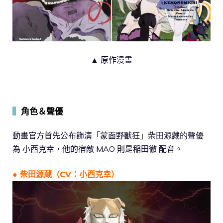
▲ 原作漫畫
▍
角色＆聲優
動畫官方首先公布飾演「蒙面野獸狂」柴田源藏的聲優
為 小西克幸，他的宿敵 MAO 則是稲田徹 配音。
● 柴田源蔵（CV：小西克幸）