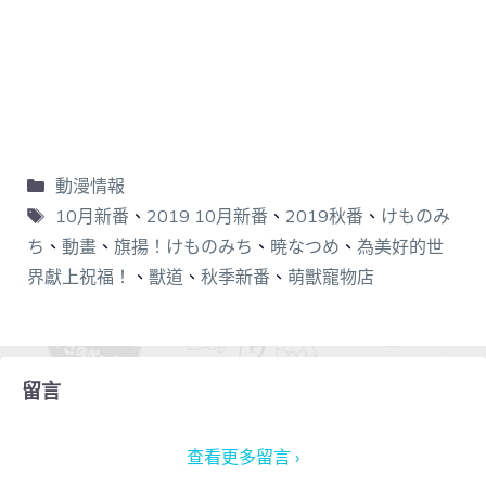
動漫情報
10月新番
、
2019 10月新番
、
2019秋番
、
けものみ
ち
、
動畫
、
旗揚！けものみち
、
暁なつめ
、
為美好的世
界獻上祝福！
、
獸道
、
秋季新番
、
萌獸寵物店
留言
查看更多留言 ›