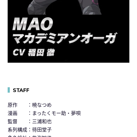
▍
STAFF
原作 ：暁なつめ
漫画 ：まったくモー助・夢唄
監督 ：三浦和也
系列構成：待田堂子