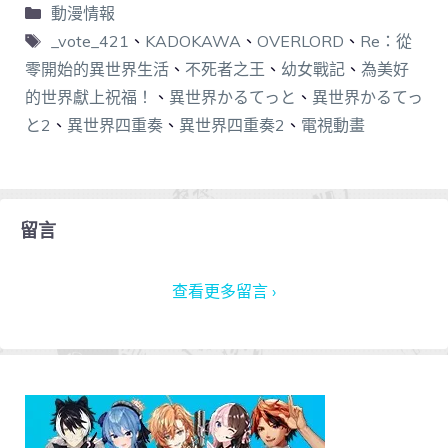
動漫情報
_vote_421
、
KADOKAWA
、
OVERLORD
、
Re：從
零開始的異世界生活
、
不死者之王
、
幼女戰記
、
為美好
的世界獻上祝福！
、
異世界かるてっと
、
異世界かるてっ
と2
、
異世界四重奏
、
異世界四重奏2
、
電視動畫
留言
查看更多留言 ›