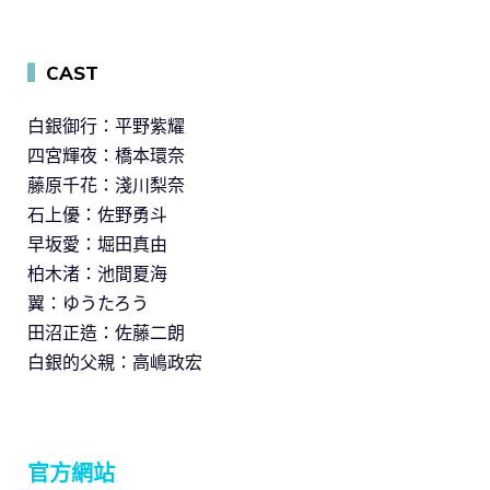
▍
CAST
白銀御行：平野紫耀
四宮輝夜：橋本環奈
藤原千花：淺川梨奈
石上優：佐野勇斗
早坂愛：堀田真由
柏木渚：池間夏海
翼：ゆうたろう
田沼正造：佐藤二朗
白銀的父親：高嶋政宏
官方網站