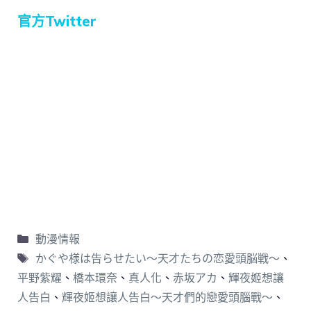
官方Twitter
動漫情報
かぐや様は告らせたい〜天才たちの恋愛頭脳戦〜
、
平野紫耀
、
橋本環奈
、
真人化
、
赤坂アカ
、
輝夜姬想讓
人告白
、
輝夜姬想讓人告白～天才們的戀愛頭腦戰～
、