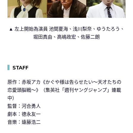
▲ 左上開始為演員 池間夏海、浅川梨奈、ゆうたろう、
堀田真由、高嶋政宏、佐藤二朗
▍
STAFF
原作：赤坂アカ《かぐや様は告らせたい〜天才たちの
恋愛頭脳戦〜》（集英社「週刊ヤングジャンプ」連載
中）
監督：河合勇人
劇本：德永友一
音樂：遠藤浩二