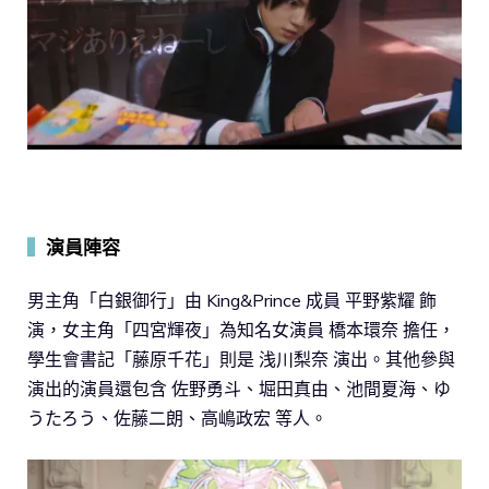
▍
演員陣容
男主角「白銀御行」由 King&Prince 成員 平野紫耀 飾
演，女主角「四宮輝夜」為知名女演員 橋本環奈 擔任，
學生會書記「藤原千花」則是 浅川梨奈 演出。其他參與
演出的演員還包含 佐野勇斗、堀田真由、池間夏海、ゆ
うたろう、佐藤二朗、高嶋政宏 等人。