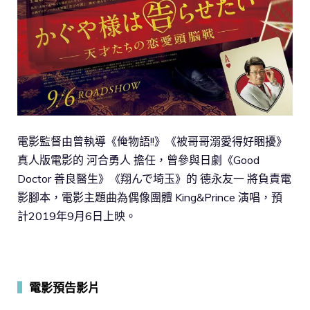
電影監督由曾執導《俺物語!!》《被哥哥溺愛得好睏擾》
真人版電影的 河合勇人 擔任，曾參與日劇《Good
Doctor 善良醫生》《翔んで埼玉》的 德永友一 將負責電
影腳本，電影主題曲為偶像團體 King&Prince 演唱，預
計2019年9月6日上映。
▍
電影預告影片