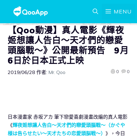
MENU
【Qoo動漫】真人電影《輝夜
姬想讓人告白～天才們的戀愛
頭腦戰～》公開最新預告 9月
6日於日本正式上映
0
0
2019/06/28
作者:
Mr. Qoo
日本漫畫家 赤坂アカ 筆下戀愛喜劇漫畫改編的真人電影
《
輝夜姬想讓人告白～天才們的戀愛頭腦戰～（かぐや
様は告らせたい〜天才たちの恋愛頭脳戦〜）
》，今日