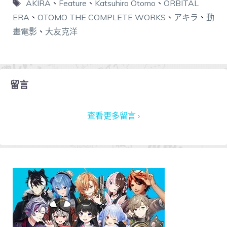
AKIRA
、
Feature
、
Katsuhiro Otomo
、
ORBITAL
ERA
、
OTOMO THE COMPLETE WORKS
、
アキラ
、
動
畫電影
、
大友克洋
留言
查看更多留言 ›