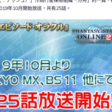
文：アッシュ）」作為行星探險組織「方舟」的一員，
19年10月開始放送，共有25話。