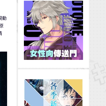
視動
，原
情