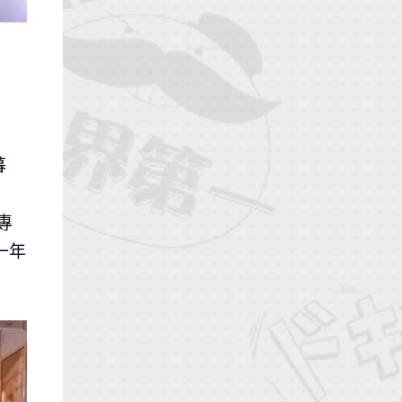
暮
專
一年