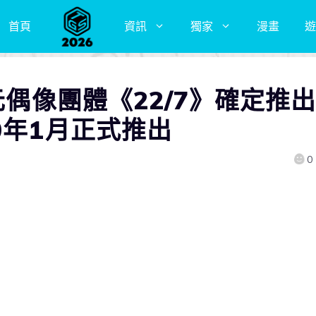
首頁
資訊
獨家
漫畫
遊
元偶像團體《22/7》確定推
0年1月正式推出
0