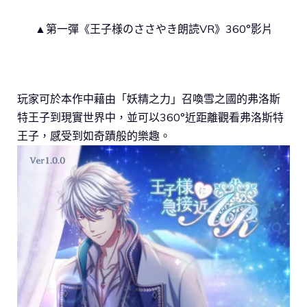
▲第一彈《王子様のささやき朗読VR》360°影片
玩家可於本作中藉由「妖精之力」召喚雪之國的弗洛斯
特王子到現實世界中，並可以360°近距離觀看弗洛斯特
王子，感受到如奇蹟般的樂趣。