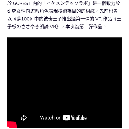
於 GCREST 內的「イケメンテックラボ」是一個致力於
研究女性向遊戲角色表現技術為目的的組織，先前也曾
以《夢100》中的彼奇王子推出過第一彈的 VR 作品《王
子様のささやき朗読 VR》，本次為第二彈作品。