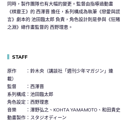
同時，製作團隊也有大幅的變更。監督由指導過動畫
《棋靈王》的 西澤晋 擔任，系列構成為執筆《戀愛與謊
言》劇本的 池田臨太郎 負責，角色設計則是參與《狂賭
之淵》總作畫監督的 西野理恵。
▍
STAFF
原作 ：鈴木央（講談社「週刊少年マガジン」連
載）
監督 ：西澤晋
系列構成：池田臨太郎
角色設定：西野理恵
音樂 ：澤野弘之、KOHTA YAMAMOTO、和田貴史
動畫製作：スタジオディーン