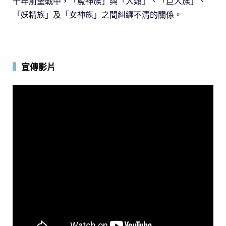
千年前聖戰中，「魔神族」與「人類」、「巨人族」、
「妖精族」及「女神族」之間糾纏不清的關係。
▍
宣傳影片