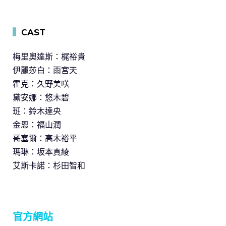
▍
CAST
梅里奧達斯：梶裕貴
伊麗莎白：雨宮天
霍克：久野美咲
黛安娜：悠木碧
班：鈴木達央
金恩：福山潤
哥塞爾：高木裕平
瑪琳：坂本真綾
艾斯卡諾：杉田智和
官方網站