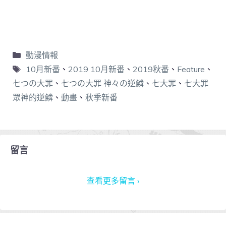
動漫情報
10月新番
、
2019 10月新番
、
2019秋番
、
Feature
、
七つの大罪
、
七つの大罪 神々の逆鱗
、
七大罪
、
七大罪
眾神的逆鱗
、
動畫
、
秋季新番
留言
查看更多留言 ›