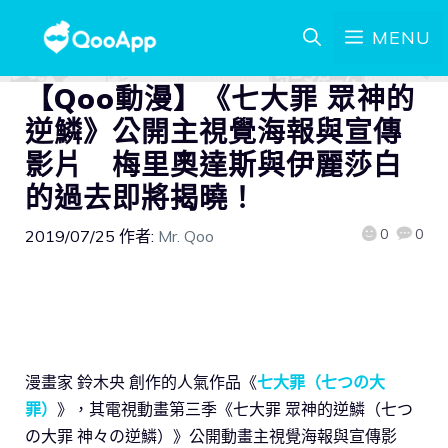
MENU
【Qoo動漫】《七大罪 眾神的
逆鱗》公開主視覺海報與宣傳
影片 梅里奧達斯與伊麗莎白
的過去即將揭曉！
0
0
2019/07/25
作者:
Mr. Qoo
漫畫家 鈴木央 創作的人氣作品《
七大罪（七つの大
罪）
》，其電視動畫第三季《七大罪 眾神的逆鱗（七つ
の大罪 神々の逆鱗）》公開動畫主視覺海報與宣傳影