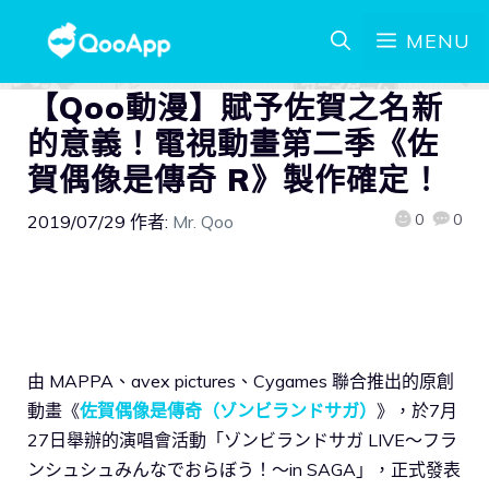
MENU
【Qoo動漫】賦予佐賀之名新
的意義！電視動畫第二季《佐
賀偶像是傳奇 R》製作確定！
0
0
2019/07/29
作者:
Mr. Qoo
由 MAPPA、avex pictures、Cygames 聯合推出的原創
動畫《
佐賀偶像是傳奇（ゾンビランドサガ）
》，於7月
27日舉辦的演唱會活動「ゾンビランドサガ LIVE～フラ
ンシュシュみんなでおらぼう！～in SAGA」，正式發表