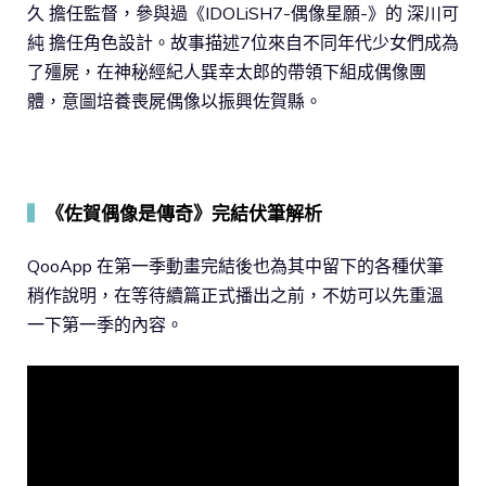
久 擔任監督，參與過《IDOLiSH7-偶像星願-》的 深川可
純 擔任角色設計。故事描述7位來自不同年代少女們成為
了殭屍，在神秘經紀人巽幸太郎的帶領下組成偶像團
體，意圖培養喪屍偶像以振興佐賀縣。
▍
《佐賀偶像是傳奇》完結伏筆解析
QooApp 在第一季動畫完結後也為其中留下的各種伏筆
稍作說明，在等待續篇正式播出之前，不妨可以先重溫
一下第一季的內容。