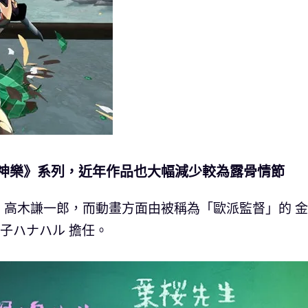
亂神樂》系列，近年作品也大幅減少較為露骨情節
」高木謙一郎，而動畫方面由被稱為「歐派監督」的 
鳴子ハナハル 擔任。