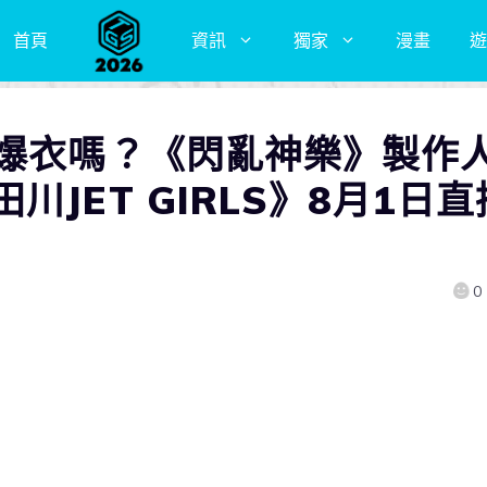
首頁
資訊
獨家
漫畫
遊
不爆衣嗎？《閃亂神樂》製作
JET GIRLS》8月1日直
0