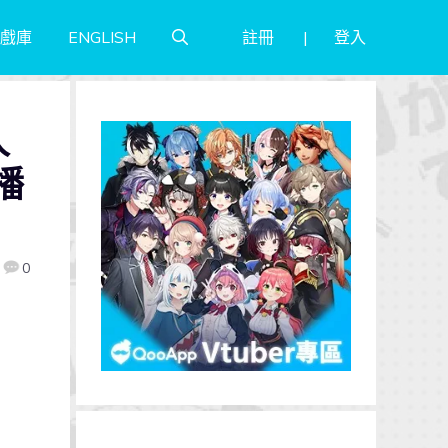
註冊
登入
戲庫
ENGLISH
人
播
0