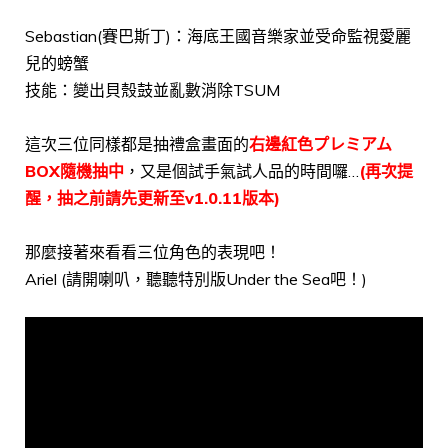
Sebastian(賽巴斯丁)：海底王國音樂家並受命監視愛麗
兒的螃蟹
技能：變出貝殼鼓並亂數消除TSUM
這次三位同樣都是抽禮盒畫面的
右邊紅色プレミアム
BOX隨機抽中
，又是個試手氣試人品的時間囉…
(再次提
醒，抽之前請先更新至v1.0.11版本)
那麼接著來看看三位角色的表現吧！
Ariel (請開喇叭，聽聽特別版Under the Sea吧！)