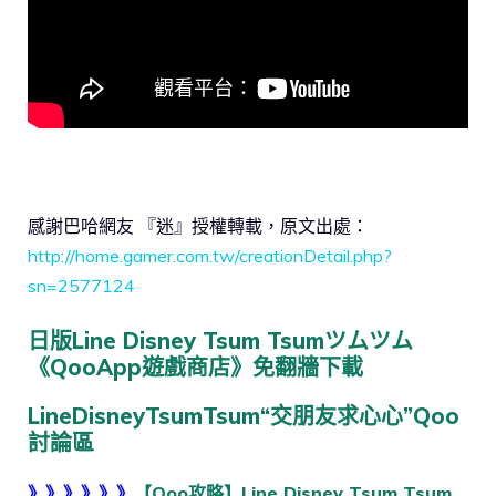
感謝巴哈網友 『迷』授權轉載，原文出處
：
http://home.gamer.com.tw/creationDetail.php?
sn=2577124
日版Line Disney Tsum Tsumツムツム
《QooApp遊戲商店》免翻牆下載
LineDisneyTsumTsum“交朋友求心心”Qoo
討論區
》》》》》》
【Qoo攻略】Line Disney Tsum Tsum