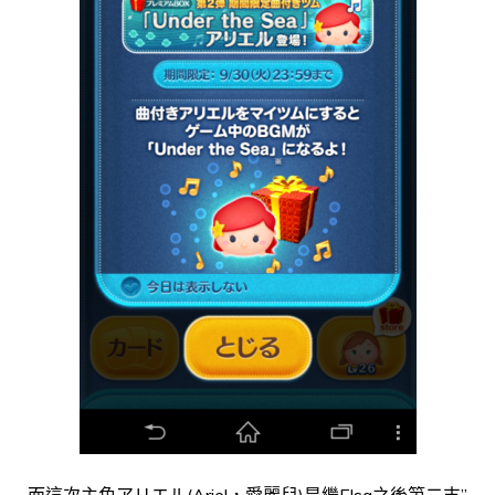
而這次主角アリエル(Ariel，愛麗兒)是繼Elsa之後第二支”