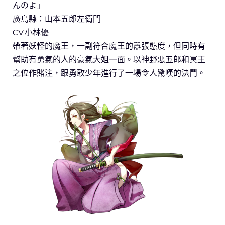
んのよ」
廣島縣：山本五郎左衛門
CV.小林優
帶著妖怪的魔王，一副符合魔王的囂張態度，但同時有
幫助有勇氣的人的豪氣大姐一面。以神野悪五郎和冥王
之位作賭注，跟勇敢少年進行了一場令人驚嘆的決鬥。