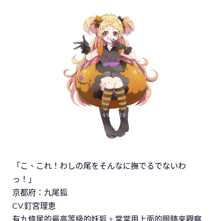
「こ、これ！わしの尾をそんなに撫でるでないわ
っ！」
京都府：九尾狐
CV.釘宮理恵
有九條尾的最高等級的妖狐。常常用上面的眼睛來觀察