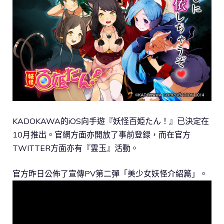
​KADOKAWA的iOS向手遊『妖怪百姫たん！』已決定在
10月推出。官網方面亦開放了事前登録，而在官方
TWITTER方面亦有『霊玉』活動。
官方昨日公佈了宣傳PV第二彈「美少女妖怪介紹篇」。