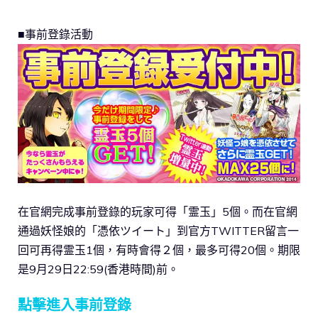
■事前登錄活動
在官網完成事前登錄的玩家可得「霊玉」5個。而在官網
通過妖怪娘的「憑依ツイート」到官方TWITTER留言一
回可再得霊玉1個，有時會得２個，最多可得20個。期限
是9月29日22:59(香港時間)前。
點擊進入事前登錄