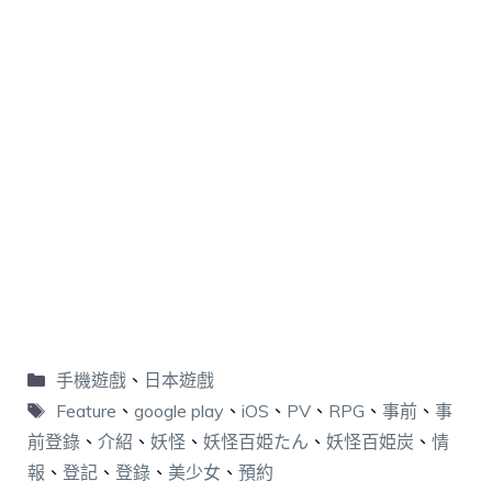
手機遊戲
、
日本遊戲
Feature
、
google play
、
iOS
、
PV
、
RPG
、
事前
、
事
前登錄
、
介紹
、
妖怪
、
妖怪百姫たん
、
妖怪百姫炭
、
情
報
、
登記
、
登錄
、
美少女
、
預約