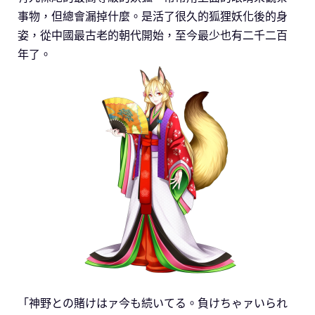
事物，但總會漏掉什麼。是活了很久的狐狸妖化後的身
姿，從中國最古老的朝代開始，至今最少也有二千二百
年了。
「神野との賭けはァ今も続いてる。負けちゃァいられ