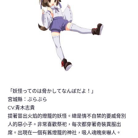
「妖怪ってのは脅かしてなんぼだよ！」
宮城縣：ぶらぶら
CV.青木志貴
提著冒出火焰的燈籠的妖怪。總是情不自禁的要威脅別
人的惡小子。非常喜歡祭祀，每次都穿著奇裝異服出
席。出現在一個有舊燈籠的神社，吸人魂魄來嚇人。