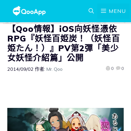
MENU
【Qoo情報】iOS向妖怪憑依
RPG『妖怪百姫炭！（妖怪百
姫たん！）』PV第2彈「美少
女妖怪介紹篇」公開
0
0
2014/09/02
作者:
Mr. Qoo