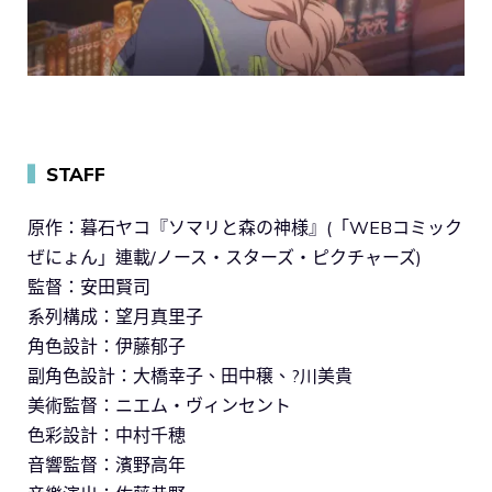
▍
STAFF
原作：暮石ヤコ『ソマリと森の神様』(「WEBコミック
ぜにょん」連載/ノース・スターズ・ピクチャーズ)
監督：安田賢司
系列構成：望月真里子
角色設計：伊藤郁子
副角色設計：大橋幸子、田中穣、?川美貴
美術監督：ニエム・ヴィンセント
色彩設計：中村千穂
音響監督：濱野高年