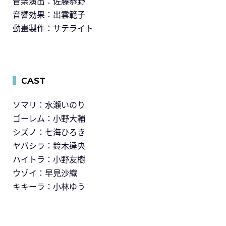
音樂演出：佐藤恭野
音響効果：出雲範子
動畫製作：サテライト
▍
CAST
ソマリ：水瀬いのり
ゴーレム：小野大輔
シズノ：七海ひろき
ヤバシラ：鈴木達央
ハイトラ：小野友樹
ウゾイ：早見沙織
キキーラ：小林ゆう