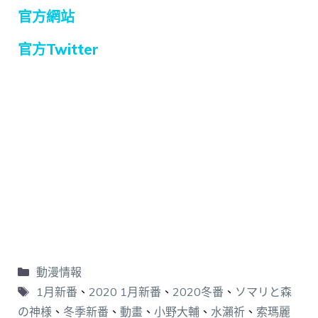
官方網站
官方Twitter
動漫情報
1月新番
、
2020 1月新番
、
2020冬番
、
ソマリと森
の神様
、
冬季新番
、
動畫
、
小野大輔
、
水瀨祈
、
索瑪麗