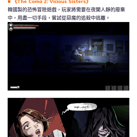
■ 《The Coma 2: Vicious Sisters》
韓國製的恐怖冒險遊戲，玩家將需要在夜闌人靜的廢棄
中，用盡一切手段，嘗試從惡魔的追殺中逃離。