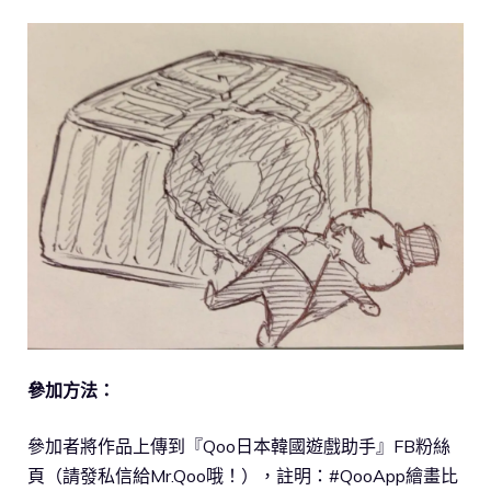
參加方法：
參加者將作品上傳到『Qoo日本韓國遊戲助手』FB粉絲
頁（請發私信給Mr.Qoo哦！），註明：#QooApp繪畫比