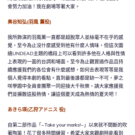
會努力加油！我在劇場等著大家。
奥谷知弘(羽風 薫役)
我所飾演的羽風薰一直都是超脫眾人並絲毫不在乎的感
覺，至今為止沒什麼感受到他有什麼人情味，但這次圍
繞UNDEAD主題的橋段上可以看到許多他在人格與性情
上表現的一面的台詞和場面，至今為止觀賞過作品且持
續應援我們的各位會有什麼感想，如何去表現等等是我
個人覺得本劇的看點。直到最後誰都是缺一不可，夢之
咲學園中全員會團聚一同迎接大千秋樂，請大家應援我
們並擴散這股熱情，讓這個夏天成為熱情的夏天吧！
あきら瑛(乙狩アドニス 役)
自第二部作品「~Take your marks!~」以來就不間斷的吹
著陶笛！花了很多時間練習，希望大家來觀劇時能看到