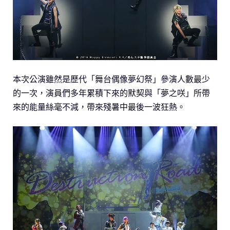
本次公演雖然是歷代「舞台偶像夢幻祭」參演人數最少
的一次，演員們多年累積下來的默契與「夢之咲」所帶
來的能量絲毫不減，帶來殘暑中最後一波狂熱。