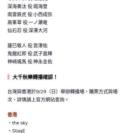
深海奏汰 役:堀海登
南雲鉄虎 役:小西成弥
高峯翠 役:一ノ瀬竜
仙石忍 役:深澤大河
蓮巳敬人 役:宮澤佑
鬼龍紅郎 役:武子直輝
神崎颯馬 役:神永圭佑
▍
大千秋樂轉播確認！
台灣與香港於9/29（日）舉辦轉播場，購票方式與場
次，詳情請上官方網站查詢。
香港
・the sky
・StagE