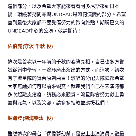
這個部分。以及希望大家能來看看阿多尼斯來到日本
後，環繞著朔間零與UNDEAD是如何演變的部分。希望
直到最後大家都不要受傷努力的跑向終點！期盼已久的
UNDEAD中心的公演，敬請期待！
佐伯亮(守沢 千秋 役)
這次是首次以一年前的千秋的姿態亮相，自己也多方嘗
試從錯中學習，一邊琢磨出演出的方式。而這次，初次
有了流星隊的舞台原創曲目！歌唱的分配與隊陣都希望
大家無論如何可以前來觀賞。就連我們自己在表演時都
多次起雞皮疙瘩，請務必來觀賞。流星隊會努力獻上勇
氣與元氣，以及笑容，請多多指教並應援我們！
堀海登(深海奏汰 役)
雖然這次的舞台「偶像夢幻祭」是史上出演演員人數最