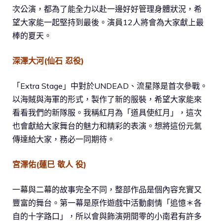
次公演，都為了能全力以赴一邊好好管理身體狀況，希
望大家能一起堅持到最後。演員12人將會為大家獻上最
棒的夏天。
深澤大河(仙石 忍役)
「Extra Stage」中對於UNDEAD、流星隊是首次參戰。
以海賊與海軍的形式，製作了新的服裝，希望大家能來
看看我們的新隊服。我稱紅月為「道具使紅月」，這次
也會獻給大家舞台的魅力和精彩的表演。想將這份元氣
傳達給大家，務必一同期待。
宮澤佑(蓮巳 敬人 役)
一幕與二幕的故事完全不同，整部作品是個內容充實又
豐富的舞台。第一幕是原作遊戲中活動劇情「追憶＊各
自的十字路口」，所以會與飾演朔間零的小南君有許多