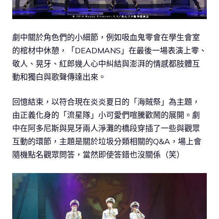
劇中關於角色們的小細節，例如吸血鬼零會在學生會室
的棺材中休憩，「DEADMANS」在最後一場表演上零、
敬人、晃牙、紅郎幾人心中糾結與澎湃的情感都肢體互
動和獨白與歌聲傳達出來。
回憶結束，以符合現在炎炎夏日的「海賊祭」為主題，
由正義化身的「流星隊」小可愛們喧騰歡鬧的展開。劇
中在阿多尼斯與晃牙兩人淨灘的橋段穿插了一些與觀眾
互動的環節，主題是關於垃圾分類相關的Q&A，場上會
隨機點名觀眾問答，當然即使答錯也沒關係（笑）