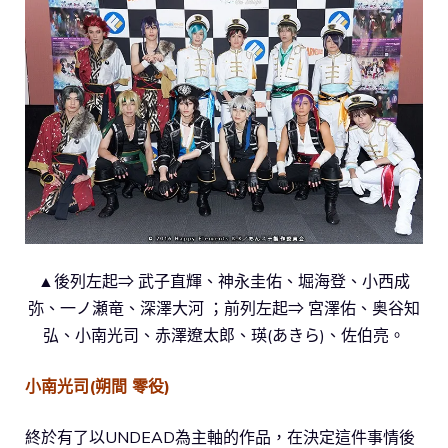
▲後列左起⇒ 武子直輝、神永圭佑、堀海登、小西成
弥、一ノ瀬竜、深澤大河 ；
前列左起⇒ 宮澤佑、奥谷知
弘、小南光司、赤澤遼太郎、瑛(あきら)、佐伯亮。
小南光司(朔間 零役)
終於有了以UNDEAD為主軸的作品，在決定這件事情後