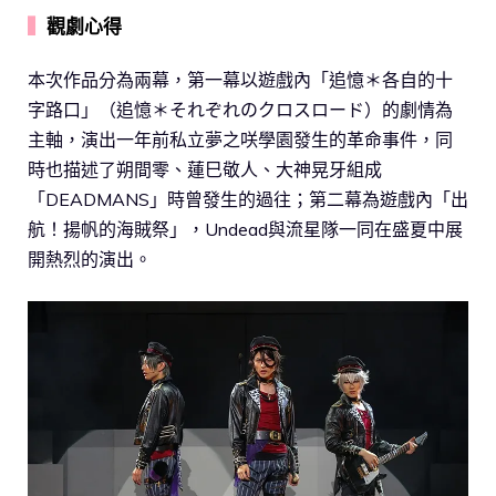
▍
觀劇心得
本次作品分為兩幕，第一幕以遊戲內「追憶＊各自的十
字路口」（追憶＊それぞれのクロスロード）的劇情為
主軸，演出一年前私立夢之咲學園發生的革命事件，同
時也描述了朔間零、蓮巳敬人、大神晃牙組成
「DEADMANS」時曾發生的過往；第二幕為遊戲內「出
航！揚帆的海賊祭」，Undead與流星隊一同在盛夏中展
開熱烈的演出。