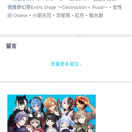
偶像夢幻祭Extra Stage ～Destruction × Road～
、
女性
向 Otome
、
小南光司
、
流星隊
、
紅月
、
舞台劇
留言
查看更多留言 ›