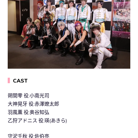
▍
CAST
朔間零 役:小南光司
大神晃牙 役:赤澤遼太郎
羽風薫 役:奥谷知弘
乙狩アドニス 役:瑛(あきら)
守沢千秋 役:佐伯亮