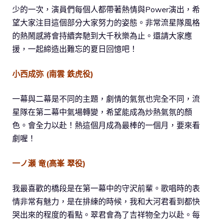
少的一次，演員們每個人都帶著熱情與Power演出，希
望大家注目這個部分大家努力的姿態。非常流星隊風格
的熱鬧感將會持續奔馳到大千秋樂為止。還請大家應
援，一起締造出難忘的夏日回憶吧！
小西成弥 (南雲 鉄虎役)
一幕與二幕是不同的主題，劇情的氣氛也完全不同，流
星隊在第二幕中氣場轉變，希望能成為炒熱氣氛的顏
色。會全力以赴！熱這個月成為最棒的一個月，要來看
劇喔！
一ノ瀬 竜(高峯 翠役)
我最喜歡的橋段是在第一幕中的守沢前輩。歌唱時的表
情非常有魅力，是在排練的時候，我和大河君看到都快
哭出來的程度的看點。翠君會為了吉祥物全力以赴。每