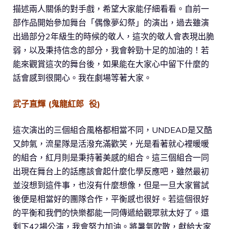
描述兩人關係的對手戲，希望大家能仔細看看。自前一
部作品開始參加舞台「偶像夢幻祭」的演出，過去雖演
出過部分2年級生的時候的敬人，這次的敬人會表現出脆
弱，以及秉持信念的部分，我會幹勁十足的加油的！若
能來觀賞這次的舞台後，如果能在大家心中留下什麼的
話會感到很開心。我在劇場等著大家。
武子直輝 (鬼龍紅郎 役)
這次演出的三個組合風格都相當不同，UNDEAD是又酷
又帥氣，流星隊是活潑充滿歡笑，光是看著就心裡暖暖
的組合，紅月則是秉持著美感的組合。這三個組合一同
出現在舞台上的話應該會起什麼化學反應吧，雖然最初
並沒想到這件事，也沒有什麼想像，但是一旦大家嘗試
後便是相當好的團隊合作，平衡感也很好。若這個很好
的平衡和我們的快樂都能一同傳遞給觀眾就太好了。還
剩下42場公演，我會努力加油。將暑氣吹散，獻給大家