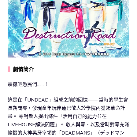
▍
劇情簡介
震撼吧愚民們……！
這是在「UNDEAD」組成之前的回憶―― 當時的學生會
長朔間零，發現童年玩伴蓮巳敬人於學院內發起革命計
畫。 零對敬人提出條件「活用自己的能力並在
LIVEHOUSE解決問題」。 敬人與零、以及當時對零充滿
憧憬的大神晃牙率領的「DEADMANS」（デッドマン