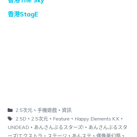
香港The Sky
香港StagE
2.5次元
、
手機遊戲
、
資訊
2.5D
、
2.5次元
、
Feature
、
Happy Elements K.K
、
UNDEAD
、
あんさんぶるスターズ!
、
あんさんぶるスタ
ーズ!エクストラ・ステージ
、
あんステ
、
偶像夢幻祭
、