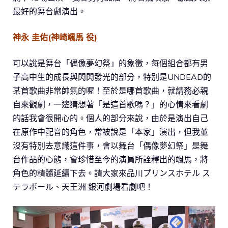
最好的舞台劇演出。
神永 圭佑(神崎颯馬 役)
可以說是舞台「偶像夢幻祭」的象徵，每個組合都有男
子高中生的成長與閃閃發光的部分，特別是UNDEAD的
某首歌曲非常帥氣的喔！至於是哪首歌曲，就請務必親
自來觀劇，一邊猜想著「是這首歌嗎？」的心情來看劇
的話我會很開心的。個人的部分來說，由於是演出自己
在原作中配音的角色，常被說是「本家」演出，但我並
沒有特別去意識這件事，會以舞台「偶像夢幻祭」是舞
台作品的心態，會珍惜至今的演員所詮釋出的颯馬，將
角色的精髓延續下去。請大家來品川プリンスホテル ス
テラボール、天王洲 銀河劇場看劇吧！