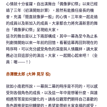
心情就十分雀躍。自出演舞台「偶像夢幻祭」以來已經
過了三年（初演開始計算），居然有能擔任座長的機
會，充滿「簡直就像夢一般」的心情。三年來一起走過
的成員以及新加入的成員，大家都合力將充滿新意的舞
台「偶像夢幻祭」呈現給大家。
這次的舞台是以上下兩部構成，其中一幕為至今為止系
列劇情開始以來一年前的回憶。看著這幕再回到現在的
時序時，可以充分感受角色的深度與人情羈絆，請大家
務必注目這部分的演出。大家，一起開心起來吧！（全
員：喔——！）
赤澤遼太郎 (大神 晃牙 役)
就如小南君所說，一幕與二幕的時序是不同的，可以感
受到各個角色的成長，以及這一年中是想著什麼、與誰
相遇等等是如何變化的。請各位觀眾們期待自己喜歡的
角色跟推是如何轉變的。希望能帶給大家幸福的感受，