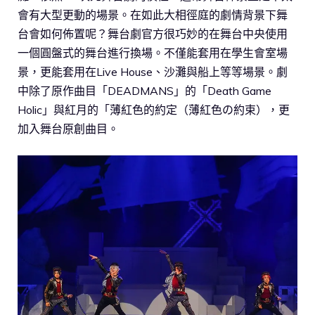
會有大型更動的場景。在如此大相徑庭的劇情背景下舞
台會如何佈置呢？舞台劇官方很巧妙的在舞台中央使用
一個圓盤式的舞台進行換場。不僅能套用在學生會室場
景，更能套用在Live House、沙灘與船上等等場景。劇
中除了原作曲目「DEADMANS」的「Death Game
Holic」與紅月的「薄紅色的約定（薄紅色の約束），更
加入舞台原創曲目。