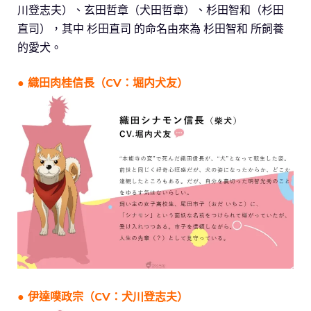
川登志夫）、玄田哲章（犬田哲章）、杉田智和（杉田
直司），其中 杉田直司 的命名由來為 杉田智和 所飼養
的愛犬。
● 織田肉桂信長（CV：堀内犬友）
● 伊達噗政宗（CV：犬川登志夫）