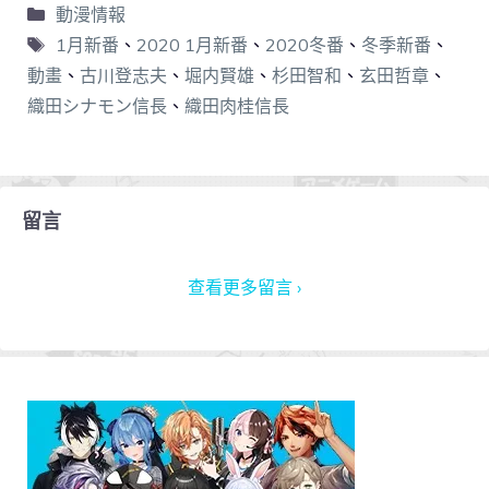
動漫情報
1月新番
、
2020 1月新番
、
2020冬番
、
冬季新番
、
動畫
、
古川登志夫
、
堀内賢雄
、
杉田智和
、
玄田哲章
、
織田シナモン信長
、
織田肉桂信長
留言
查看更多留言 ›