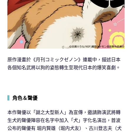
原作漫畫於《月刊コミックゼノン》連載中，描述日本
各個知名武將以狗的姿態轉生至現代日本的爆笑喜劇。
▍
角色＆聲優
本作聲優以「謎之大型新人」為宣傳，邀請飾演武將轉
生犬的聲優陣容在名字中加入「犬」字化名演出，首波
公布的聲優有 堀内賢雄（堀内犬友）、古川登志夫（犬