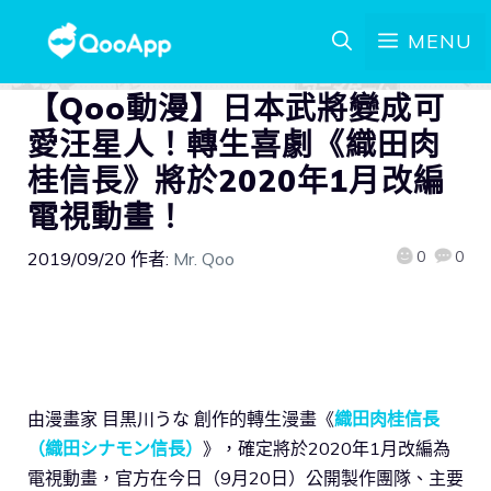
MENU
【Qoo動漫】日本武將變成可
愛汪星人！轉生喜劇《織田肉
桂信長》將於2020年1月改編
電視動畫！
0
0
2019/09/20
作者:
Mr. Qoo
由漫畫家 目黒川うな 創作的轉生漫畫《
織田肉桂信長
（織田シナモン信長）
》，確定將於2020年1月改編為
電視動畫，官方在今日（9月20日）公開製作團隊、主要