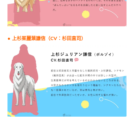
● 上杉茱麗葉謙信（CV：杉田直司）