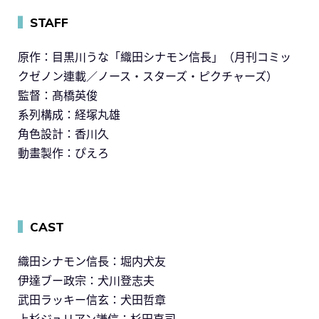
▍
STAFF
原作：目黒川うな「織田シナモン信長」（月刊コミッ
クゼノン連載／ノース・スターズ・ピクチャーズ）
監督：髙橋英俊
系列構成：経塚丸雄
角色設計：香川久
動畫製作：ぴえろ
▍
CAST
織田シナモン信長：堀内犬友
伊達ブー政宗：犬川登志夫
武田ラッキー信玄：犬田哲章