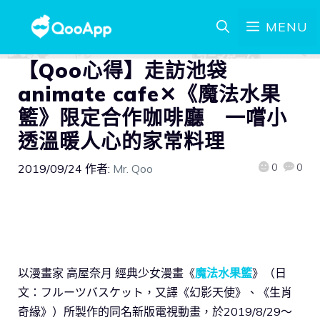
MENU
【Qoo心得】走訪池袋
animate cafe✕《魔法水果
籃》限定合作咖啡廳 一嚐小
透溫暖人心的家常料理
0
0
2019/09/24
作者:
Mr. Qoo
以漫畫家 高屋奈月 經典少女漫畫《
魔法水果籃
》（日
文：フルーツバスケット，又譯《幻影天使》、《生肖
奇緣》）所製作的同名新版電視動畫，於2019/8/29～