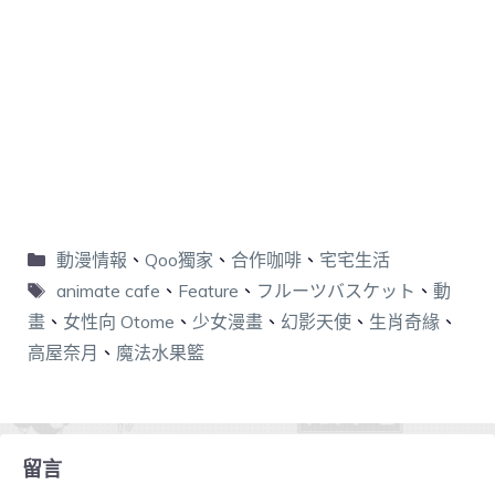
動漫情報
、
Qoo獨家
、
合作咖啡
、
宅宅生活
animate cafe
、
Feature
、
フルーツバスケット
、
動
畫
、
女性向 Otome
、
少女漫畫
、
幻影天使
、
生肖奇緣
、
高屋奈月
、
魔法水果籃
留言