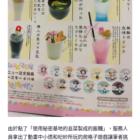
由於點了「使用秘密基地的韭菜製成的飯糰」，服務人
員拿出了動畫中小透和杞紗所玩的爬格子遊戲讓筆者挑