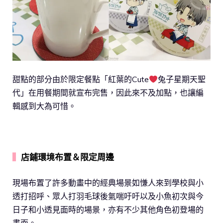
甜點的部分由於限定餐點「紅葉的Cute
兔子星期天聖
代」在用餐期間就宣布完售，因此來不及加點，也讓編
輯感到大為可惜。
▍
店鋪環境布置＆限定周邊
現場布置了許多動畫中的經典場景如慊人來到學校與小
透打招呼、眾人打羽毛球後氣喘吁吁以及小魚初次與今
日子和小透見面時的場景，亦有不少其他角色初登場的