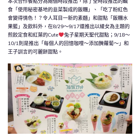
本次合作餐點分為兩個時段推出，除了全時段推出的鹹
食「使用秘密基地的韭菜製成的飯糰」、「吃了粉紅色
會變得情色！？令人耳目一新的素麵」和甜點「飯糰水
果籃」及飲料外，在8/29～9/17還推出以綾女為主題的
煎餃定食和紅葉的Cute
兔子星期天聖代甜點；9/18～
10/1則是推出「每個人的回憶咖哩～添加醃蘿蔔～」和
王子訓言的可麗餅甜點。