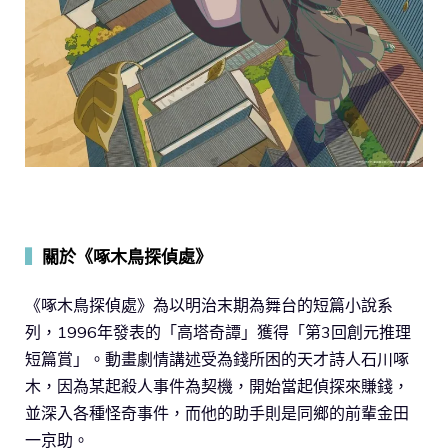
▍
關於《啄木鳥探偵處》
《啄木鳥探偵處》為以明治末期為舞台的短篇小說系
列，1996年發表的「高塔奇譚」獲得「第3回創元推理
短篇賞」。動畫劇情講述受為錢所困的天才詩人石川啄
木，因為某起殺人事件為契機，開始當起偵探來賺錢，
並深入各種怪奇事件，而他的助手則是同鄉的前輩金田
一京助。