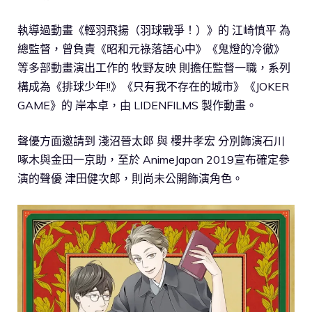
執導過動畫《輕羽飛揚（羽球戰爭！）》的 江崎慎平 為
總監督，曾負責《昭和元祿落語心中》《鬼燈的冷徹》
等多部動畫演出工作的 牧野友映 則擔任監督一職，系列
構成為《排球少年!!》《只有我不存在的城市》《JOKER
GAME》的 岸本卓，由 LIDENFILMS 製作動畫。
聲優方面邀請到 淺沼晉太郎 與 櫻井孝宏 分別飾演石川
啄木與金田一京助，至於 AnimeJapan 2019宣布確定參
演的聲優 津田健次郎，則尚未公開飾演角色。