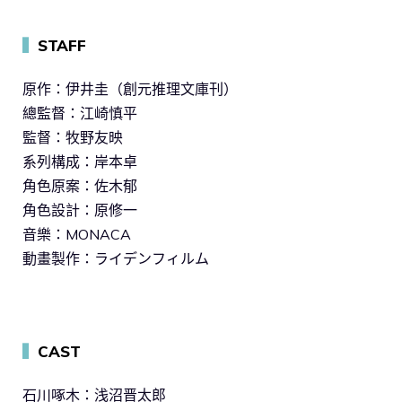
▍
STAFF
原作：伊井圭（創元推理文庫刊）
總監督：江崎慎平
監督：牧野友映
系列構成：岸本卓
角色原案：佐木郁
角色設計：原修一
音樂：MONACA
動畫製作：ライデンフィルム
▍
CAST
石川啄木：浅沼晋太郎