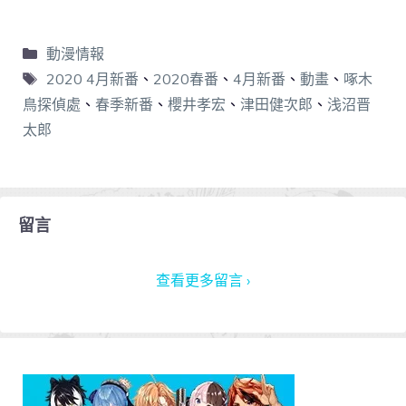
動漫情報
2020 4月新番
、
2020春番
、
4月新番
、
動畫
、
啄木
鳥探偵處
、
春季新番
、
櫻井孝宏
、
津田健次郎
、
浅沼晋
太郎
留言
查看更多留言 ›