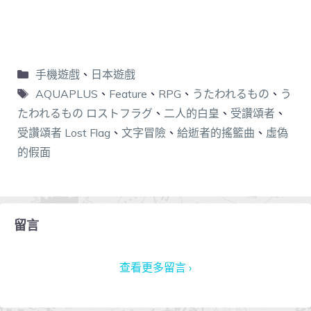
手機遊戲
、
日本遊戲
AQUAPLUS
、
Feature
、
RPG
、
うたわれるもの
、
う
たわれるもの ロストフラグ
、
二人的白皇
、
受讚頌者
、
受讚頌者 Lost Flag
、
文字冒險
、
給逝者的搖籃曲
、
虛偽
的假面
留言
查看更多留言 ›