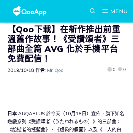
MENU
【Qoo下載】在新作推出前重
溫舊作故事！《受讚頌者》三
部曲全篇 AVG 化於手機平台
免費配信！
0
0
2019/10/18
作者:
Mr. Qoo
日本 AUQAPLUS 於今天（10月18日）宣佈，旗下知名
遊戲系列《受讚頌者（うたわれるもの）》的三部曲：
《給逝者的搖籃曲》、《虛偽的假面》以及《二人的白