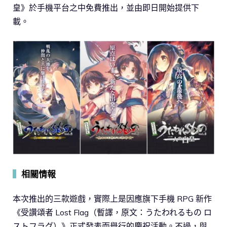
皇》於手機平台之中免費推出，並由即日開始提供下
載。
▍
相關情報
本次推出的三款遊戲，實際上是因應旗下手機 RPG 新作
《受讚頌者 Lost Flag（暫譯，原文：うたわれるもの ロ
ストフラグ）》正式發表而舉行的慶祝活動。不過，與