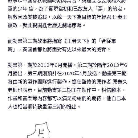
故事以中國春秋戰國時期為舞台，講述立志要成為大將
軍的少年 信，為了實現當初和已故友人「漂」的約定，
解救因政變被追殺，以統一天下為目標的年輕君王 秦王
贏政，就此揭開亂世歷史劇場序幕。
而動畫第三期故事將描寫《王者天下》的「合従軍
篇」，秦國首都也將面對有史以來最大的威脅。
動畫第一期於2012年6月開播，第二期於隔年2013年6
月播出，第三期則預計在2020年4月放送。動畫第三期
將由新的製作團隊進行製作，擔任監修的原作者 原泰久
老師也表示，目前動畫第三期正在製作中，相信腳本、
作畫和音樂等內容都可以滿足粉絲們的期待，他自己本
人也相當期待動畫第三期的推出。