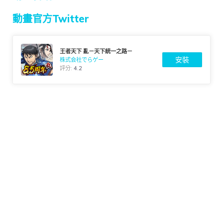
動畫官方Twitter
王者天下 亂－天下統一之路－
安裝
株式会社でらゲー
評分:
4.2