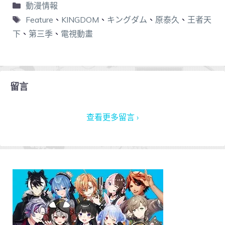
動漫情報
Feature
、
KINGDOM
、
キングダム
、
原泰久
、
王者天
下
、
第三季
、
電視動畫
留言
查看更多留言 ›