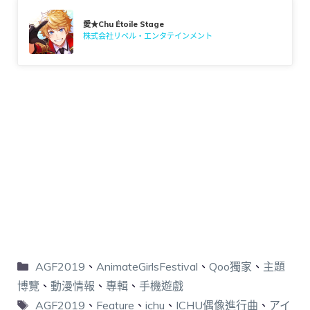
愛★Chu Étoile Stage
株式会社リベル・エンタテインメント
AGF2019
、
AnimateGirlsFestival
、
Qoo獨家
、
主題
博覽
、
動漫情報
、
專輯
、
手機遊戲
AGF2019
、
Feature
、
ichu
、
ICHU偶像進行曲
、
アイ