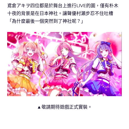
鳶倉アキヲ四位都是於舞台上進行LIVE的圖，僅有朴木
十夜的背景是在日本神社。讓聲優村瀨步忍不住吐槽
「為什麼最後一個突然到了神社呢？」
▲敬請期待遊戲正式實裝。