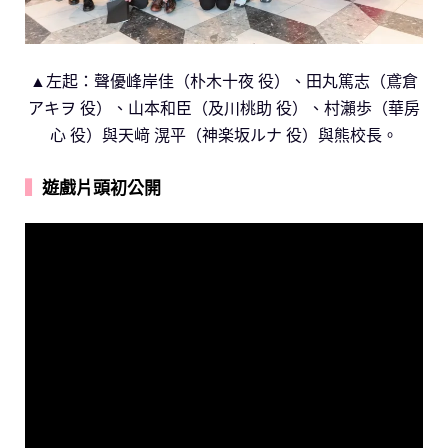
▲左起：聲優峰岸佳（朴木十夜 役）、田丸篤志（鳶倉
アキヲ 役）、山本和臣（及川桃助 役）、村瀨
歩
（華房
心 役）與天﨑 滉平（神楽坂ルナ 役）與熊校長。
▍
遊戲片頭初公開