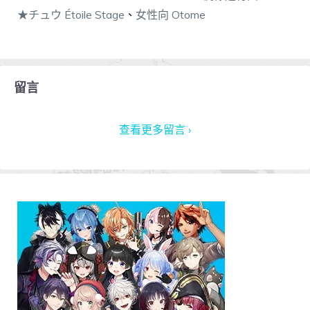
★チュウ Étoile Stage
、
女性向 Otome
留言
查看更多留言 ›