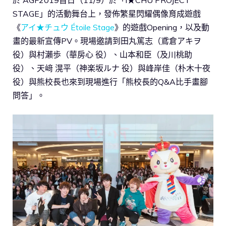
STAGE」的活動舞台上，發佈繁星閃耀偶像育成遊戲
《
アイ★チュウ Étoile Stage
》的遊戲Opening，以及動
畫的最新宣傳PV。現場邀請到田丸篤志（鳶倉アキヲ
役）與村瀨歩（華
房
心 役）、山本和臣（及川桃助
役）、天﨑 滉
平
（神楽坂ルナ 役）與峰岸佳（朴木十夜
役）與熊校長也來到現場進行「熊校長的Q&A比手畫腳
問答」。