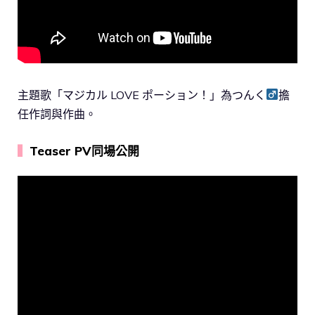
主題歌「マジカル LOVE ポーション！」為つんく
擔
任作詞與作曲。
▍
Teaser PV同場公開