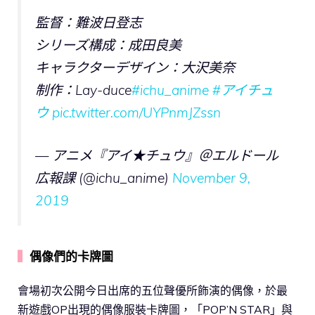
監督：難波日登志
シリーズ構成：成田良美
キャラクターデザイン：大沢美奈
制作：Lay-duce
#ichu_anime
#アイチュ
ウ
pic.twitter.com/UYPnmJZssn
— アニメ『アイ★チュウ』＠エルドール
広報課 (@ichu_anime)
November 9,
2019
▍
偶像們的卡牌圖
會場初次公開今日出席的五位聲優所飾演的偶像，於最
新遊戲OP出現的偶像服裝卡牌圖，「POP’N STAR」與