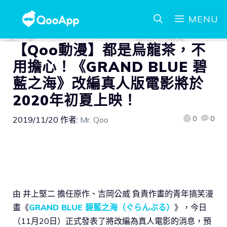
MENU
【Qoo動漫】都是烏龍茶，不
用擔心！《GRAND BLUE 碧
藍之海》改編真人版電影將於
2020年初夏上映！
0
0
2019/11/20
作者:
Mr. Qoo
由 井上堅二 擔任原作、吉岡公威 負責作畫的青年搞笑漫
畫《
GRAND BLUE 碧藍之海（ぐらんぶる）
》，今日
（11月20日）正式發表了將改編為真人電影的消息，預