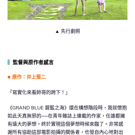
▲ 先行劇照
▍
監督與原作者感言
■ 原作：井上堅二
「寫實化來看帥哥的跨下！」
《GRAND BLUE 碧藍之海》還在構想階段時，我就懷抱
如此天真無邪的──在青年雜誌上連載的作家，任誰都擁
有遠大的夢想。終於實現這個夢想時候來臨了。非常感
謝所有協助這部電影拍攝的關係者，也發自內心地對出