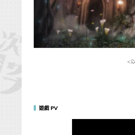
<
▍
遊戲 PV