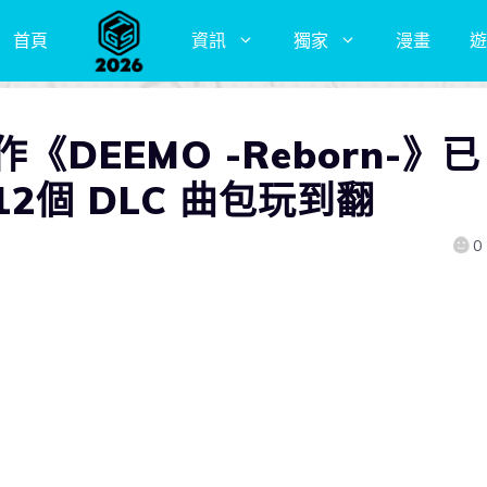
首頁
資訊
獨家
漫畫
遊
《DEEMO -Reborn-》已
2個 DLC 曲包玩到翻
0