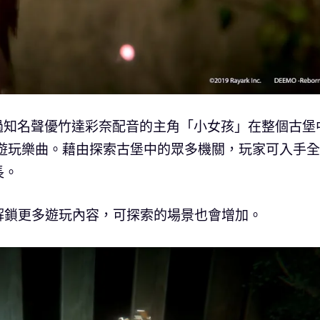
家將透過知名聲優竹達彩奈配音的主角「小女孩」在整個古堡
角遊玩樂曲。藉由探索古堡中的眾多機關，玩家可入手
長。
解鎖更多遊玩內容，可探索的場景也會增加。