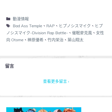
動漫情報
Bad Ass Temple
、
RAP
、
ヒプノシスマイク
、
ヒプ
ノシスマイク-Division Rap Battle-
、
催眠麥克風
、
女性
向 Otome
、
榊原優希
、
竹内栄治
、
葉山翔太
留言
查看更多留言 ›