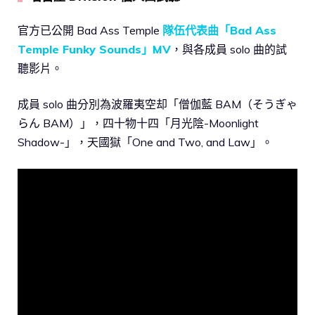
官方已公開 Bad Ass Temple
隊伍代表曲「Bad Ass
Temple Funky Sounds」MV
，與各成員 solo 曲的試
聽影片。
成員 solo 曲分別為波羅夷空却「僧伽藍 BAM（そうぎゃ
らん BAM）」，四十物十四「月光陰-Moonlight
Shadow-」，天國獄「One and Two, and Law」。