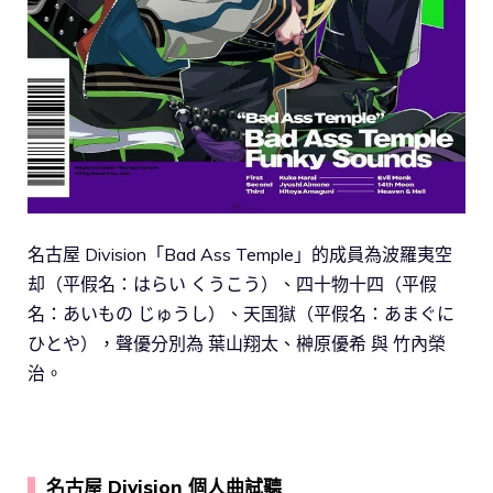
名古屋 Division「Bad Ass Temple」的成員為波羅夷空
却（平假名：はらい くうこう）、四十物十四（平假
名：あいもの じゅうし）、天国獄（平假名：あまぐに
ひとや），聲優分別為 葉山翔太、榊原優希 與 竹內榮
治。
▍
名古屋 Division 個人曲試聽