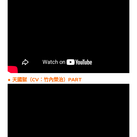
● 天國獄（CV：竹內榮治）PART