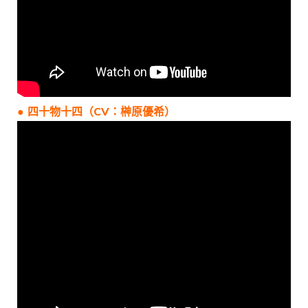
● 四十物十四（CV：榊原優希）