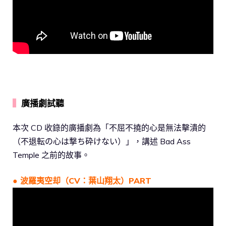
▍
廣播劇試聽
本次 CD 收錄的廣播劇為「不屈不撓的心是無法擊潰的
（不退転の心は撃ち砕けない）」，講述 Bad Ass
Temple 之前的故事。
● 波羅夷空却（CV：葉山翔太）PART