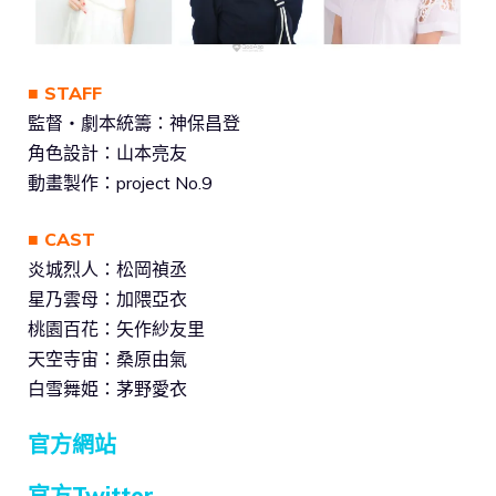
■ STAFF
監督・劇本統籌：神保昌登
角色設計：山本亮友
動畫製作：project No.9
■ CAST
炎城烈人：松岡禎丞
星乃雲母：加隈亞衣
桃園百花：矢作紗友里
天空寺宙：桑原由氣
白雪舞姫：茅野愛衣
官方網站
官方Twitter