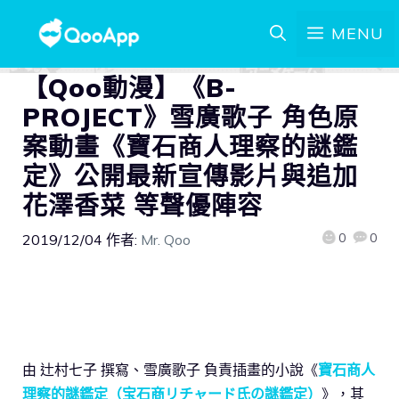
MENU
【Qoo動漫】《B-
PROJECT》雪廣歌子 角色原
案動畫《寶石商人理察的謎鑑
定》公開最新宣傳影片與追加
花澤香菜 等聲優陣容
0
0
2019/12/04
作者:
Mr. Qoo
由 辻村七子 撰寫、雪廣歌子 負責插畫的小說《
寶石商人
理察的謎鑑定（宝石商リチャード氏の謎鑑定）
》，其