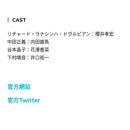
▍
CAST
リチャード・ラナシンハ・ドヴルピアン：櫻井孝宏
中田正義：内田雄馬
谷本晶子：花澤香菜
下村晴良：井口祐一
官方網站
官方Twitter