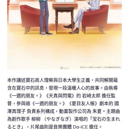
本作講述寶石商人理察與日本大學生正義，共同解開蘊
含在寶石中的訊息，發現一段溫暖人心的故事。由執導
《一週的朋友。》《天真與閃電》的 岩崎太郎 擔任監
督，參與過《一週的朋友。》《夏目友人帳》劇本的 國
澤真理子 負責系列構成，動畫製作公司為 朱夏。主題曲
為創作歌手 柳柳 （やなぎなぎ）演唱的「宝石の生まれ
るとき」，片尾曲則是音樂團體 Da-iCE 擔任。