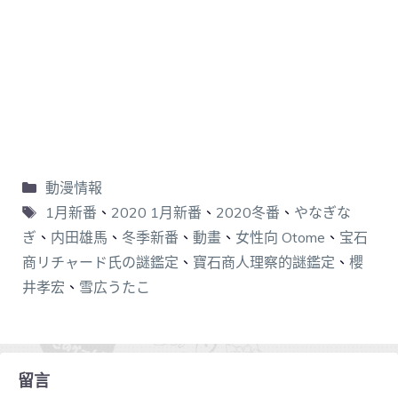
動漫情報
1月新番
、
2020 1月新番
、
2020冬番
、
やなぎな
ぎ
、
内田雄馬
、
冬季新番
、
動畫
、
女性向 Otome
、
宝石
商リチャード氏の謎鑑定
、
寶石商人理察的謎鑑定
、
櫻
井孝宏
、
雪広うたこ
留言