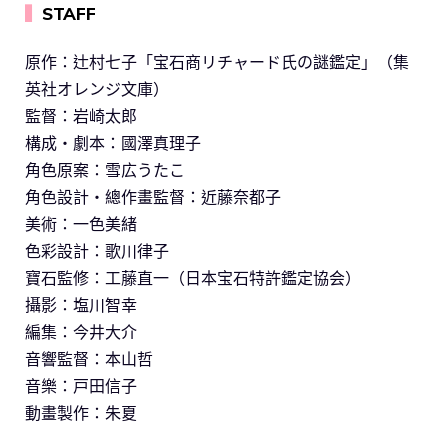
▍
STAFF
原作：辻村七子「宝石商リチャード氏の謎鑑定」（集
英社オレンジ文庫）
監督：岩崎太郎
構成・劇本：國澤真理子
角色原案：雪広うたこ
角色設計・總作畫監督：近藤奈都子
美術：一色美緒
色彩設計：歌川律子
寶石監修：工藤直一（日本宝石特許鑑定協会）
攝影：塩川智幸
編集：今井大介
音響監督：本山哲
音樂：戸田信子
動畫製作：朱夏