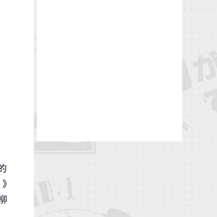
的
。》
柳