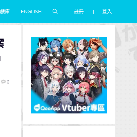
註冊
登入
戲庫
ENGLISH
案
片
0