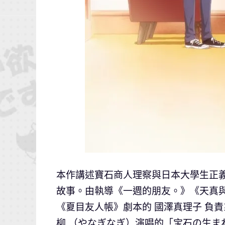
本作講述寶石商人理察與日本大學生正
故事。由執導《一週的朋友。》《天真與
《夏目友人帳》劇本的 國澤真理子 負
柳 （やなぎなぎ）演唱的「宝石の生まれ