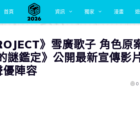
首頁
資訊
獨家
漫畫
遊
ROJECT》雪廣歌子 角色原
的謎鑑定》公開最新宣傳影
聲優陣容
0