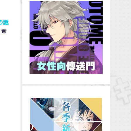
の謎
、宣