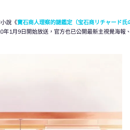
的小說《
寶石商人理察的謎鑑定（宝石商リチャード氏
20年1月9日開始放送，官方也已公開最新主視覺海報
。