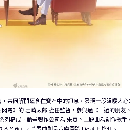
義，共同解開蘊含在寶石中的訊息，發現一段溫暖人心
閃電》的 岩崎太郎 擔任監督，參與過《一週的朋友
責系列構成，動畫製作公司為 朱夏。主題曲為創作歌手 
るとき」，片尾曲則是音樂團體 Da-iCE 擔任。