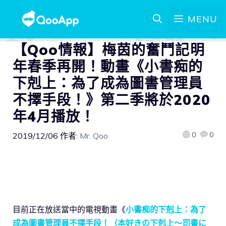
MENU
【Qoo情報】梅茵的奮鬥記明
年春季再開！動畫《小書痴的
下剋上：為了成為圖書管理員
不擇手段！》第二季將於2020
年4月播放！
0
0
2019/12/06
作者:
Mr. Qoo
目前正在放送當中的電視動畫《
小書痴的下剋上：為了
成為圖書管理員不擇手段！（本好きの下剋上〜司書に