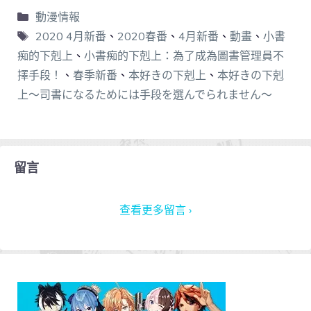
動漫情報
2020 4月新番
、
2020春番
、
4月新番
、
動畫
、
小書
痴的下剋上
、
小書痴的下剋上：為了成為圖書管理員不
擇手段！
、
春季新番
、
本好きの下剋上
、
本好きの下剋
上〜司書になるためには手段を選んでられません〜
留言
查看更多留言 ›