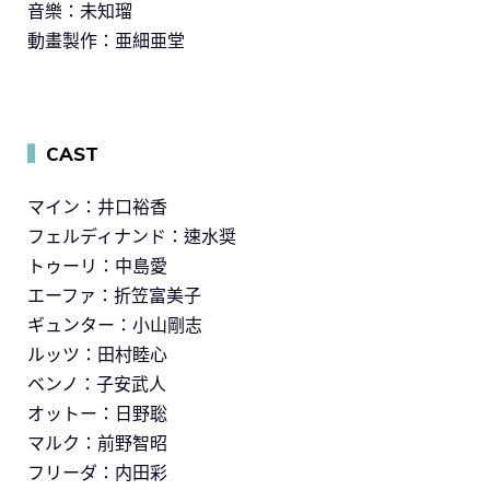
音樂：未知瑠
動畫製作：亜細亜堂
▍
CAST
マイン：井口裕香
フェルディナンド：速水奨
トゥーリ：中島愛
エーファ：折笠富美子
ギュンター：小山剛志
ルッツ：田村睦心
ベンノ：子安武人
オットー：日野聡
マルク：前野智昭
フリーダ：内田彩