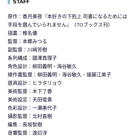
▍
STAFF
原作：香月美夜『本好きの下剋上 司書になるためには
手段を選んでいられません』（TOブックス刊）
插畫：椎名優
監督：本郷みつる
副監督：川崎芳樹
系列構成：國澤真理子
角色設計：柳田義明、海谷敏久
總作畫監督：柳田義明、海谷敏久、遠藤江美子
道具設計：ヒラタリョウ
美術監督：木下了香
美術設定：天田俊貴
色彩設計：一瀬美代子
攝影監督：北村直樹
編集：長坂智樹
音響監督：渡辺淳