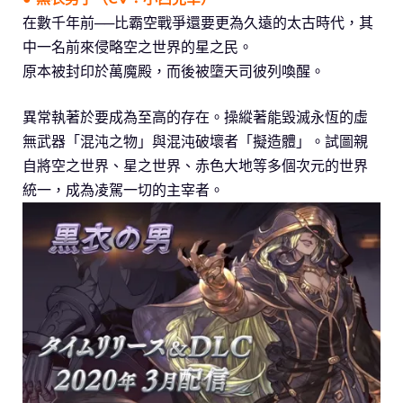
在數千年前──比霸空戰爭還要更為久遠的太古時代，其
中一名前來侵略空之世界的星之民。
原本被封印於萬魔殿，而後被墮天司彼列喚醒。
異常執著於要成為至高的存在。操縱著能毀滅永恆的虛
無武器「混沌之物」與混沌破壞者「擬造體」。試圖親
自將空之世界、星之世界、赤色大地等多個次元的世界
統一，成為凌駕一切的主宰者。