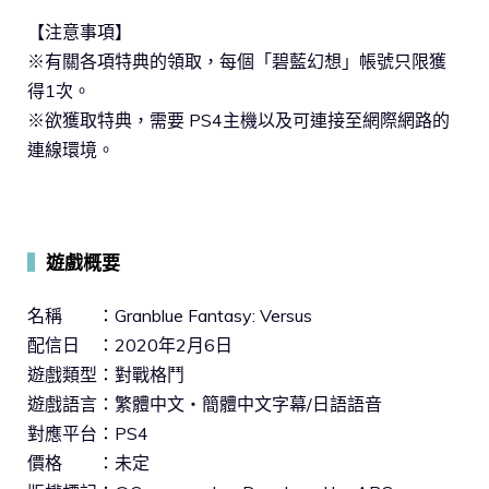
【注意事項】
※有關各項特典的領取，每個「碧藍幻想」帳號只限獲
得1次。
※欲獲取特典，需要 PS4主機以及可連接至網際網路的
連線環境。
▍
遊戲概要
名稱 ：Granblue Fantasy: Versus
配信日 ：2020年2月6日
遊戲類型：對戰格鬥
遊戲語言：繁體中文・簡體中文字幕/日語語音
對應平台：PS4
價格 ：未定