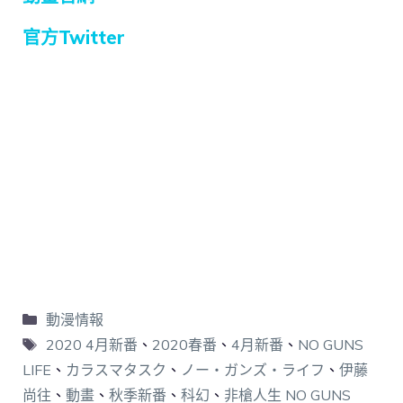
官方Twitter
動漫情報
2020 4月新番
、
2020春番
、
4月新番
、
NO GUNS
LIFE
、
カラスマタスク
、
ノー・ガンズ・ライフ
、
伊藤
尚往
、
動畫
、
秋季新番
、
科幻
、
非槍人生 NO GUNS