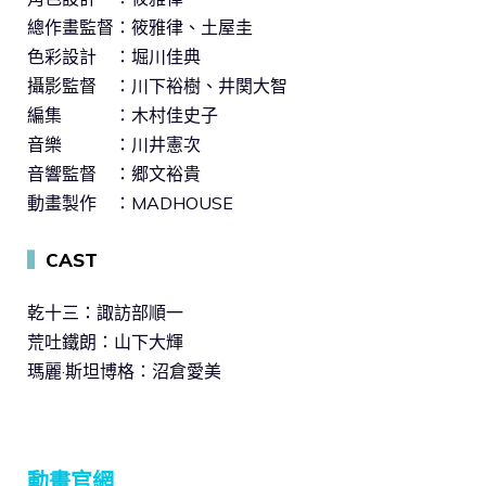
總作畫監督：筱雅律、土屋圭
色彩設計 ：堀川佳典
攝影監督 ：川下裕樹、井関大智
編集 ：木村佳史子
音樂 ：川井憲次
音響監督 ：郷文裕貴
動畫製作 ：MADHOUSE
▍
CAST
乾十三：諏訪部順一
荒吐鐵朗：山下大輝
瑪麗·斯坦博格：沼倉愛美
動畫官網