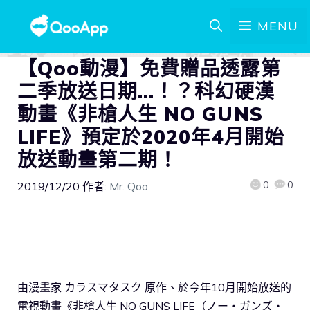
MENU
【Qoo動漫】免費贈品透露第
二季放送日期…！？科幻硬漢
動畫《非槍人生 NO GUNS
LIFE》預定於2020年4月開始
放送動畫第二期！
0
0
2019/12/20
作者:
Mr. Qoo
由漫畫家 カラスマタスク 原作、於今年10月開始放送的
電視動畫《非槍人生 NO GUNS LIFE（ノー・ガンズ・