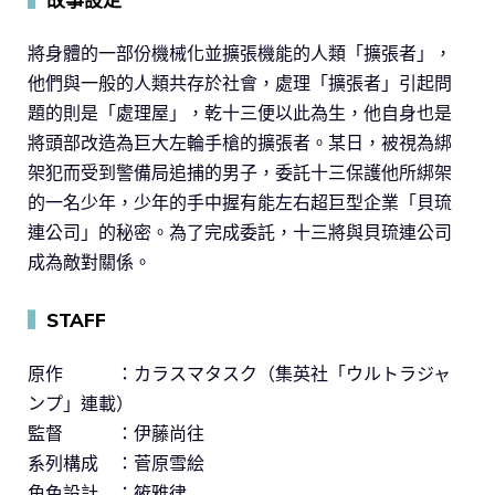
將身體的一部份機械化並擴張機能的人類「擴張者」，
他們與一般的人類共存於社會，處理「擴張者」引起問
題的則是「處理屋」，乾十三便以此為生，他自身也是
將頭部改造為巨大左輪手槍的擴張者。某日，被視為綁
架犯而受到警備局追捕的男子，委託十三保護他所綁架
的一名少年，少年的手中握有能左右超巨型企業「貝琉
連公司」的秘密。為了完成委託，十三將與貝琉連公司
成為敵對關係。
▍
STAFF
原作 ：カラスマタスク（集英社「ウルトラジャ
ンプ」連載）
監督 ：伊藤尚往
系列構成 ：菅原雪絵
角色設計 ：筱雅律