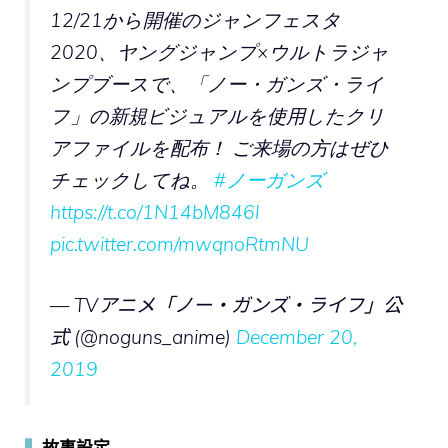
12/21から開催のジャンフェスタ
2020、ヤングジャンプ×ウルトラジャ
ンプブースで、「ノー・ガンズ・ライ
フ」の新規ビジュアルを使用したクリ
アファイルを配布！ ご来場の方はぜひ
チェックしてね。
#ノーガンズ
https://t.co/1N14bM846l
pic.twitter.com/mwqnoRtmNU
— TVアニメ「ノー・ガンズ・ライフ」公
式 (@noguns_anime)
December 20,
2019
▍
故事設定