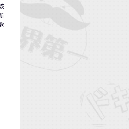
該
新
歡