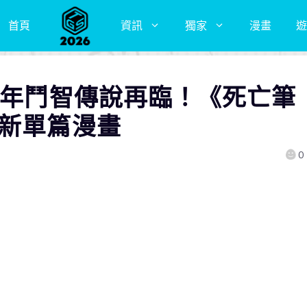
首頁
資訊
獨家
漫畫
遊
4年鬥智傳說再臨！《死亡筆
開新單篇漫畫
0