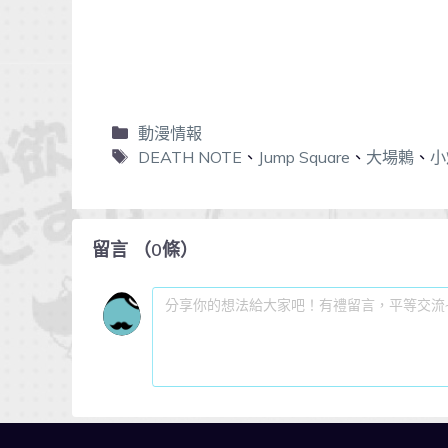
動漫情報
DEATH NOTE
、
Jump Square
、
大場鶇
、
小
留言
（
0
條）