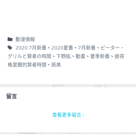
動漫情報
2020 7月新番
、
2020夏番
、
7月新番
、
ピーター・
グリルと賢者の時間
、
下野紘
、
動畫
、
夏季新番
、
彼得
格里爾的賢者時間
、
辰美
留言
查看更多留言 ›