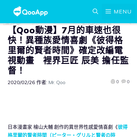
MENU
【Qoo動漫】7月的車速也很
快！異種族愛情喜劇《彼得格
里爾的賢者時間》確定改編電
視動畫 裡界巨匠 辰美 擔任監
督！
0
0
2020/02/26
作者:
Mr. Qoo
日本漫畫家 檜山大輔 創作的異世界性感愛情喜劇《
彼得
格里爾的賢者時間（ピーター・グリルと賢者の時