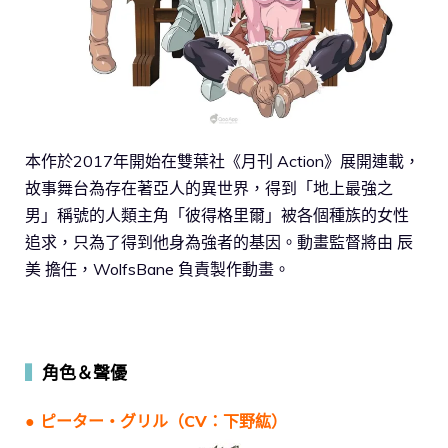
本作於2017年開始在雙葉社《月刊 Action》展開連載，
故事舞台為存在著亞人的異世界，得到「地上最強之
男」稱號的人類主角「彼得格里爾」被各個種族的女性
追求，只為了得到他身為強者的基因。動畫監督將由 辰
美 擔任，WolfsBane 負責製作動畫。
▍
角色＆聲優
● ピーター・グリル（CV：下野紘）