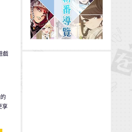
遊戲
新的
更享