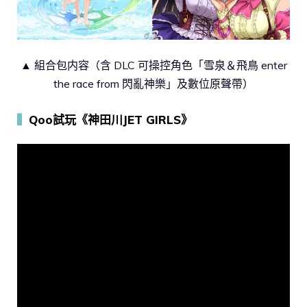
▲ 組合包内容（含 DLC 可操控角色「雪泉＆飛鳥 enter
the race from 閃亂神樂」及數位原聲帶）
▍
Qoo試玩《神田川JET GIRLS》