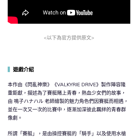
<以下為官方提供原文>
▍
遊戲介紹
本作由《閃亂神樂》《VALKYRIE DRIVE》製作陣容隆
重鉅獻，描述為了賽艇賭上青春，熱血少女們的故事，
由 鳴子ハナハル 老師繪製的魅力角色們因賽艇而相遇，
並在一次又一次的比賽中，逐漸加深彼此羈絆的青春群
像劇。
所謂「賽艇」，是由操控賽艇的「騎手」以及使用水槍