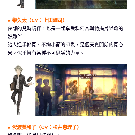
● 柴久太（CV：上田燿司）
鞍部的兒時玩伴，也是一起享受科幻片與特攝片樂趣的
好夥伴。
給人遊手好閒、不拘小節的印象，是個天真開朗的開心
果。似乎擁有某種不可思議的力量。
● 沢渡美和子（CV：松井恵理子）