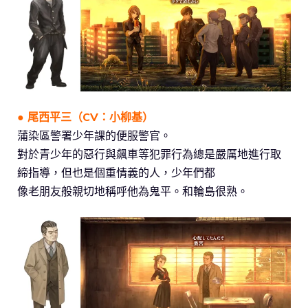
● 尾西平三（CV：小柳基）
蒲染區警署少年課的便服警官。
對於青少年的惡行與飆車等犯罪行為總是嚴厲地進行取
締指導，但也是個重情義的人，少年們都
像老朋友般親切地稱呼他為鬼平。和輪島很熟。