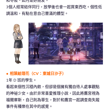
和冬阪、如月是好朋友。
3個人經常結伴同行，放學後也會一起買東西吃。個性低
調溫和，有點在意自己豐滿的體型。
● 相葉絵理花（CV：東城日沙子）
1年 D 班的學生。
看起來個性沉穩內斂，但卻是個擁有獨自待人處事觀點
的神祕少女。由於非常喜愛推理小說，因此將鷹宮視為
福爾摩斯，自己則為華生，對於和鷹宮一起調查南失蹤
事件有種樂在其中的感覺。