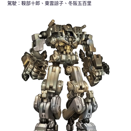
駕駛：鞍部十郎、東雲諒子、冬阪五百里