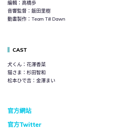
編輯：高橋歩
音響監督：飯田里樹
動畫製作：Team Till Dawn
▍
CAST
犬くん：花澤香菜
猫さま：杉田智和
松本ひで吉：金澤まい
官方網站
官方Twitter