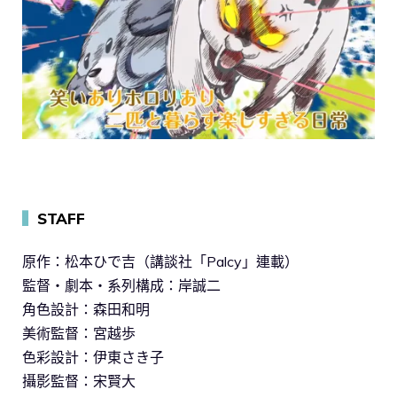
▍
STAFF
原作：松本ひで吉（講談社「Palcy」連載）
監督・劇本・系列構成：岸誠二
角色設計：森田和明
美術監督：宮越歩
色彩設計：伊東さき子
攝影監督：宋賢大