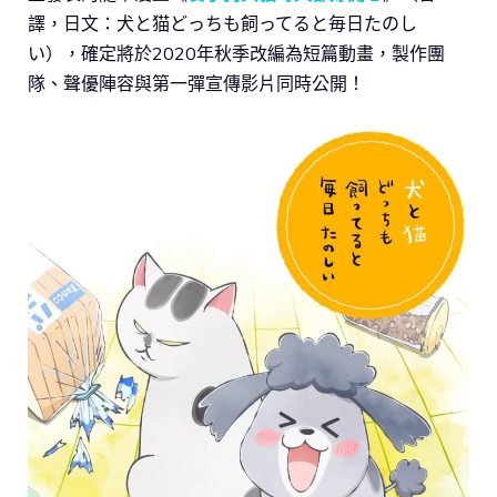
譯，日文：犬と猫どっちも飼ってると毎日たのし
い），確定將於2020年秋季改編為短篇動畫，製作團
隊、聲優陣容與第一彈宣傳影片同時公開！