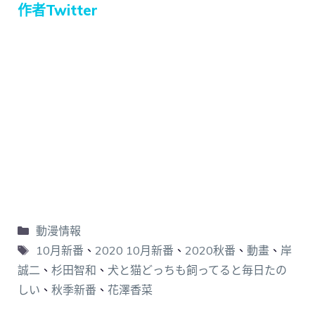
作者Twitter
動漫情報
10月新番
、
2020 10月新番
、
2020秋番
、
動畫
、
岸
誠二
、
杉田智和
、
犬と猫どっちも飼ってると毎日たの
しい
、
秋季新番
、
花澤香菜