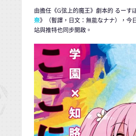
由擔任《G弦上的魔王》劇本的 るーす
奈
》（暫譯，日文：無能なナナ），今日
站與推特也同步開啟。