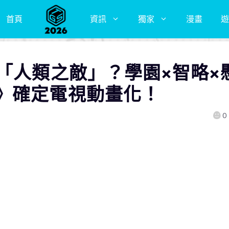
首頁
資訊
獨家
漫畫
遊
「人類之敵」？學園×智略×
》確定電視動畫化！
0