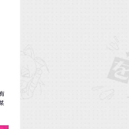
有
某
。