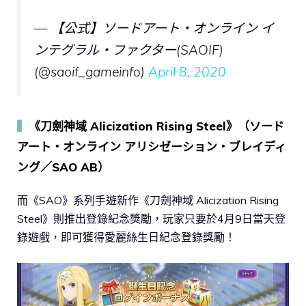
— 【公式】ソードアート・オンライン イ
ンテグラル・ファクター(SAOIF)
(@saoif_gameinfo)
April 8, 2020
▍
《刀劍神域 Alicization Rising Steel》（ソード
アート・オンライン アリシゼーション・ブレイディ
ング／SAO AB）
而《SAO》系列手遊新作《刀劍神域 Alicization Rising
Steel》則推出登錄紀念獎勵，玩家只要於4月9日當天登
錄遊戲，即可獲得愛麗絲生日紀念登錄獎勵！