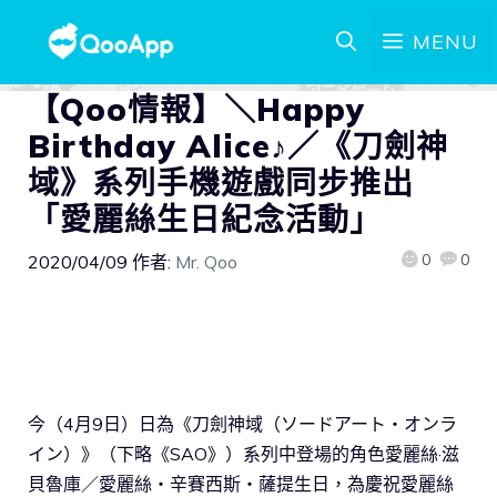
MENU
【Qoo情報】＼Happy
Birthday Alice♪／《刀劍神
域》系列手機遊戲同步推出
「愛麗絲生日紀念活動」
0
0
2020/04/09
作者:
Mr. Qoo
今（4月9日）日為《刀劍神域（ソードアート・オンラ
イン）》（下略《SAO》）系列中登場的角色愛麗絲·滋
貝魯庫／愛麗絲・辛賽西斯・薩提生日，為慶祝愛麗絲