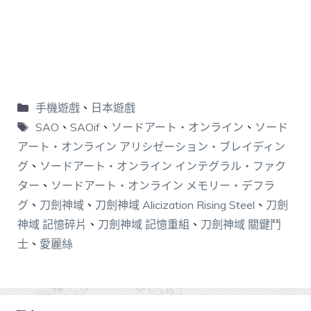
手機遊戲
、
日本遊戲
SAO
、
SAOif
、
ソードアート・オンライン
、
ソード
アート・オンライン アリシゼーション・ブレイディン
グ
、
ソードアート・オンライン インテグラル・ファク
ター
、
ソードアート・オンライン メモリー・デフラ
グ
、
刀劍神域
、
刀劍神域 Alicization Rising Steel
、
刀劍
神域 記憶碎片
、
刀劍神域 記憶重組
、
刀劍神域 關鍵鬥
士
、
愛麗絲