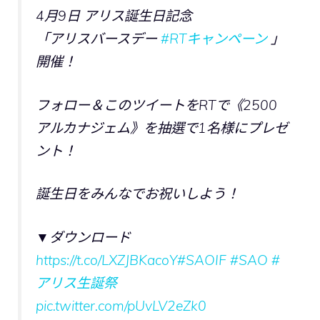
4月9日 アリス誕生日記念
「アリスバースデー
#RTキャンペーン
」
開催！
フォロー＆このツイートをRTで《2500
アルカナジェム》を抽選で1名様にプレゼ
ント！
誕生日をみんなでお祝いしよう！
▼ダウンロード
https://t.co/LXZJBKacoY
#SAOIF
#SAO
#
アリス生誕祭
pic.twitter.com/pUvLV2eZk0