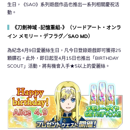
生日，《SAO》系列遊戲作品也推出一系列相關慶祝活
動。
▍
《刀劍神域 -記憶重組-》（ソードアート・オンラ
イン メモリー・デフラグ／SAO MD）
為紀念4月9日愛麗絲生日，凡今日登錄遊戲即可獲得25
顆鑽石。此外，即日起至4月15日也推出「BIRTHDAY
SCOUT」活動，將有機會入手★5以上的愛麗絲。