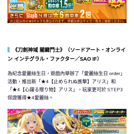
▍
《刀劍神域 關鍵鬥士》（ソードアート・オンライ
ン インテグラル・ファクター／SAO IF）
為紀念愛麗絲生日，遊戲內舉辦了「愛麗絲生日 order」
活動，推出新「★4【止められぬ進撃】アリス」和
「★4【心躍る贈り物】アリス」，玩家更可於 STEP3
保證獲得★4愛麗絲。