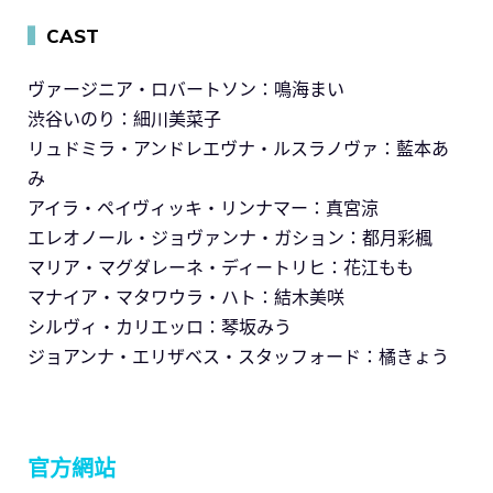
▍
CAST
ヴァージニア・ロバートソン：鳴海まい
渋谷いのり：細川美菜子
リュドミラ・アンドレエヴナ・ルスラノヴァ：藍本あ
み
アイラ・ペイヴィッキ・リンナマー：真宮涼
エレオノール・ジョヴァンナ・ガション：都月彩楓
マリア・マグダレーネ・ディートリヒ：花江もも
マナイア・マタワウラ・ハト：結木美咲
シルヴィ・カリエッロ：琴坂みう
ジョアンナ・エリザベス・スタッフォード：橘きょう
官方網站