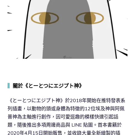
▍
關於《とーとつにエジプト神》
《とーとつにエジプト神》於2018年開始在推特發表系
列插畫，以動物的頭或身體為特徵的12位埃及神與阿佩
普神為主軸進行創作，因可愛逗趣的模樣快速引起話
題，隨後推出多項周邊商品與 LINE 貼圖。首本書籍於
2020年4月15日開始販售，並收錄大量全新繪製的插