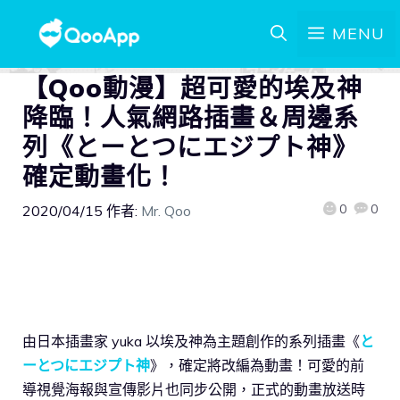
MENU
【Qoo動漫】超可愛的埃及神
降臨！人氣網路插畫＆周邊系
列《とーとつにエジプト神》
確定動畫化！
0
0
2020/04/15
作者:
Mr. Qoo
由日本插畫家 yuka 以埃及神為主題創作的系列插畫《
と
ーとつにエジプト神
》，確定將改編為動畫！可愛的前
導視覺海報與宣傳影片也同步公開，正式的動畫放送時