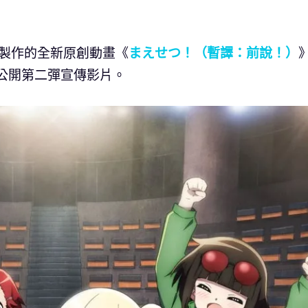
與製作的全新原創動畫《
まえせつ！（暫譯：前說！）
並公開第二彈宣傳影片。