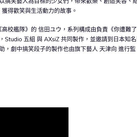
述以搞笑藝人為目標的少女們，帶來歡樂、創造笑容、
，獲得歡笑與生活動力的故事。
高校艦隊》的 信田ユウ，系列構成由負責《你遭難了
tudio 五組 與 AXsiZ 共同製作，並邀請到日本知
協助，劇中搞笑段子的製作也由旗下藝人 天津向 進行監