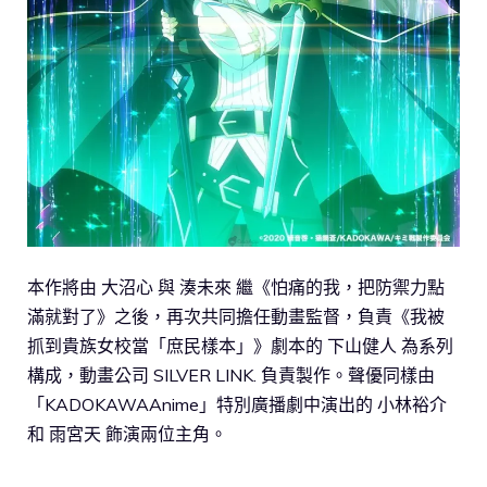
本作將由 大沼心 與 湊未來 繼《怕痛的我，把防禦力點
滿就對了》之後，再次共同擔任動畫監督，負責《我被
抓到貴族女校當「庶民樣本」》劇本的 下山健人 為系列
構成，動畫公司 SILVER LINK. 負責製作。聲優同樣由
「KADOKAWAAnime」特別廣播劇中演出的 小林裕介
和 雨宮天 飾演兩位主角。