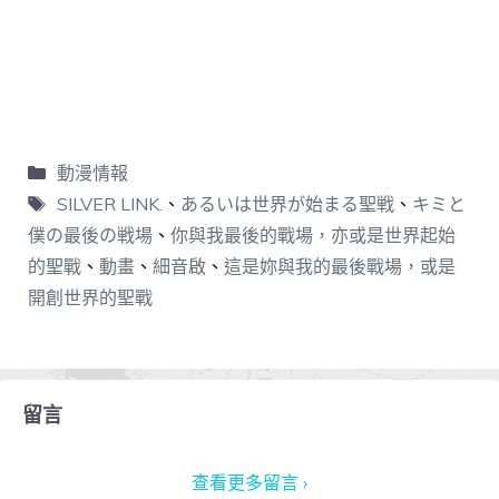
動漫情報
SILVER LINK.
、
あるいは世界が始まる聖戦
、
キミと
僕の最後の戦場
、
你與我最後的戰場，亦或是世界起始
的聖戰
、
動畫
、
細音啟
、
這是妳與我的最後戰場，或是
開創世界的聖戰
留言
查看更多留言 ›