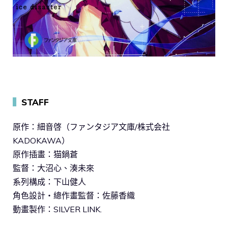
▍
STAFF
原作：細音啓（ファンタジア文庫/株式会社
KADOKAWA）
原作插畫：猫鍋蒼
監督：大沼心、湊未來
系列構成：下山健人
角色設計・總作畫監督：佐藤香織
動畫製作：SILVER LINK.