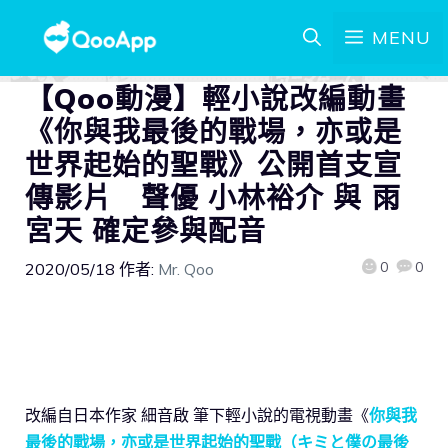
MENU
【Qoo動漫】輕小說改編動畫
《你與我最後的戰場，亦或是
世界起始的聖戰》公開首支宣
傳影片 聲優 小林裕介 與 雨
宮天 確定參與配音
0
0
2020/05/18
作者:
Mr. Qoo
改編自日本作家 細音啟 筆下輕小說的電視動畫《
你與我
最後的戰場，亦或是世界起始的聖戰（キミと僕の最後