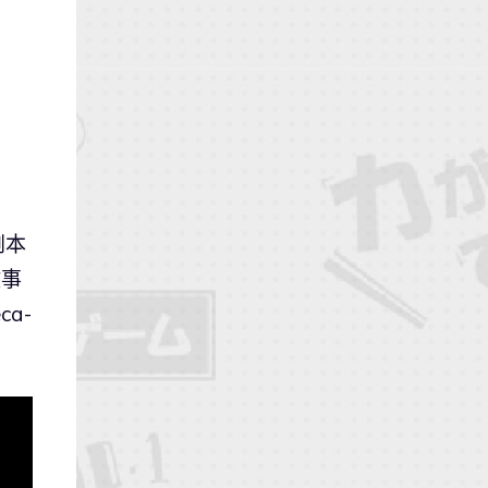
劇本
故事
a-