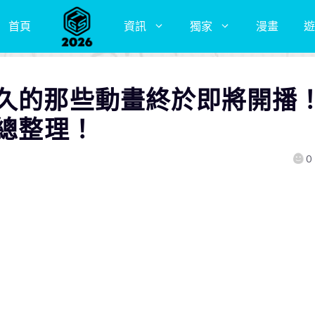
首頁
資訊
獨家
漫畫
遊
已久的那些動畫終於即將開播
畫總整理！
0