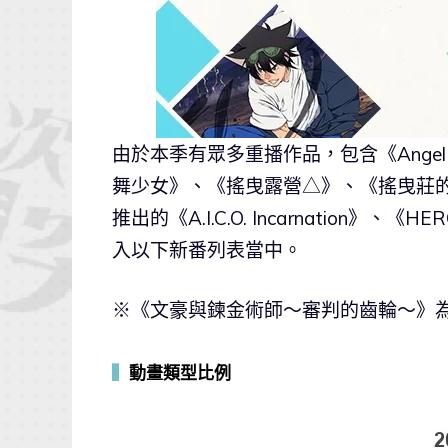
由於本季有眾多重播作品，包含《Angel 
舞少女》、《搖曳露營△》、《搖曳莊的幽
推出的《A.I.C.O. Incarnatio
入以下新番列表當中。
※《文豪與鍊金術師～審判的齒輪～》為
▍
動畫類型比例