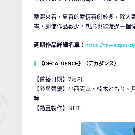
整體來看，夏番的愛情喜劇較多，除人
畫，即使作品數少，想必也能渡過一個
延期作品詳細名單：
https://news.qoo-
▍
《DECA-DENCE》（デカダンス）
【首播日期】7月8日
【參與聲優】小西克幸、楠木ともり、
等
【動畫製作】NUT