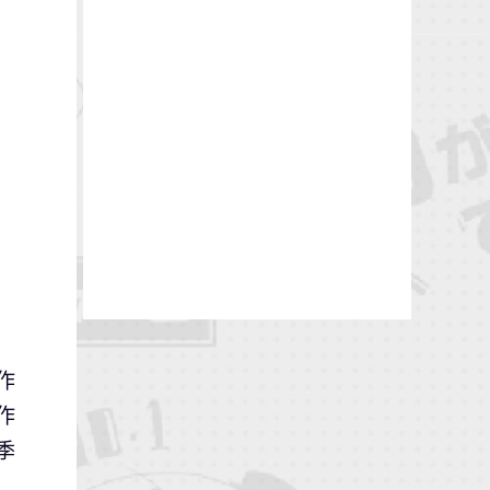
作
作
季