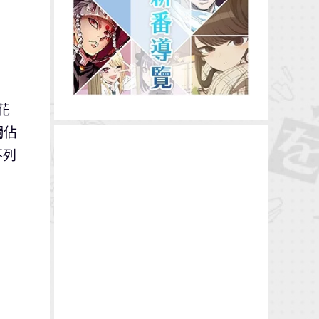
花
獨佔
不列