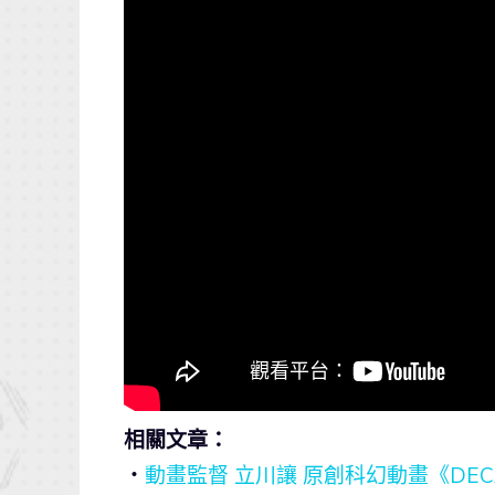
相關文章：
・
動畫監督 立川讓 原創科幻動畫《DE