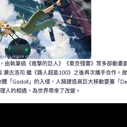
畫，由執筆過《進撃的巨人》《東京殘響》等多部動畫
與 瀬古浩司 繼《路人超能100》之後再次攜手合作。
「Gadoll」的入侵，人類建造高巨大移動要塞「Dec
甲修理人的相遇，為世界帶來了改變。