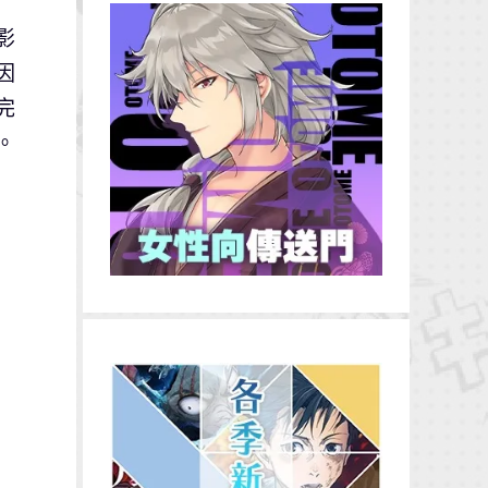
影
因
完
。