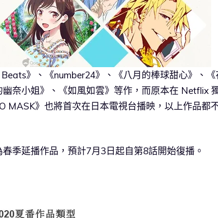
Beats》、《number24》、《八月的棒球甜心》、《
奈小姐》、《如風如雲》等作，而原本在 Netflix 
n》、《HERO MASK》也將首次在日本電視台播映，以上作品都
春季延播作品，預計7月3日起自第8話開始復播。