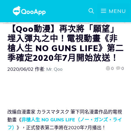
MENU
【Qoo動漫】再次將「願望」
埋入彈丸之中！電視動畫《非
槍人生 NO GUNS LIFE》第二
季確定2020年7月開始放送！
0
0
2020/06/02
作者:
Mr. Qoo
改編自漫畫家 カラスマタスク 筆下同名漫畫作品的電視
動畫《
非槍人生 NO GUNS LIFE（ノー・ガンズ・ライ
フ）
》，正式發表第二季將在2020年7月播出！