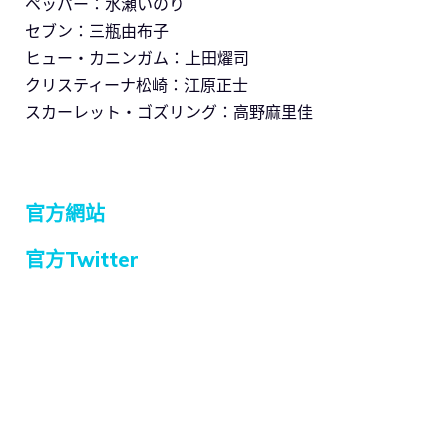
ペッパー：水瀬いのり
セブン：三瓶由布子
ヒュー・カニンガム：上田燿司
クリスティーナ松崎：江原正士
スカーレット・ゴズリング：高野麻里佳
官方網站
官方Twitter