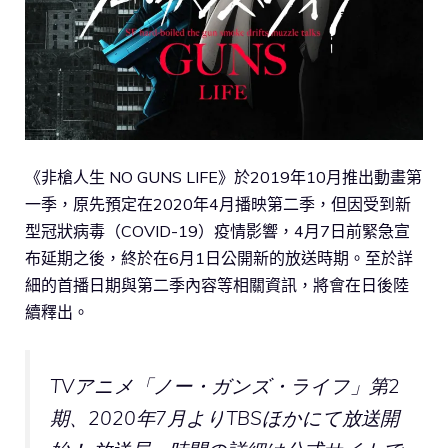
《非槍人生 NO GUNS LIFE》於2019年10月推出動畫第
一季，原先預定在2020年4月播映第二季，但因受到新
型冠狀病毒（COVID-19）疫情影響，4月7日前緊急宣
布延期之後，終於在6月1日公開新的放送時期。至於詳
細的首播日期與第二季內容等相關資訊，將會在日後陸
續釋出。
TVアニメ「ノー・ガンズ・ライフ」第2
期、2020年7月よりTBSほかにて放送開