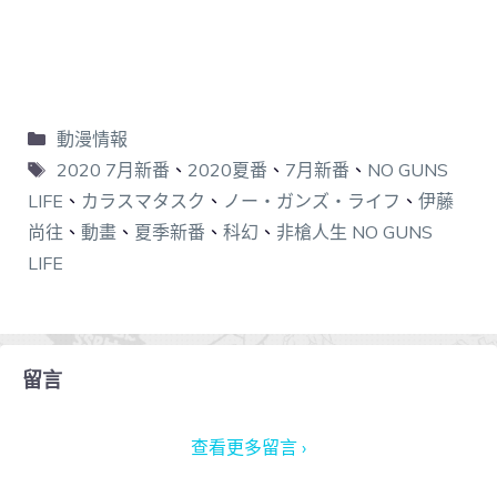
動漫情報
2020 7月新番
、
2020夏番
、
7月新番
、
NO GUNS
LIFE
、
カラスマタスク
、
ノー・ガンズ・ライフ
、
伊藤
尚往
、
動畫
、
夏季新番
、
科幻
、
非槍人生 NO GUNS
LIFE
留言
查看更多留言 ›