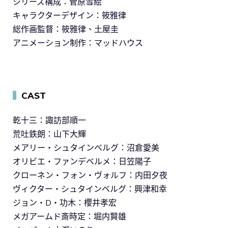
シリーズ構成：菅原雪絵
キャラクターデザイン：筱雅律
総作画監督：筱雅律、土屋圭
アニメーション制作：マッドハウス
▍
CAST
乾十三：諏訪部順一
荒吐鉄朗：山下大輝
メアリー・シュタインベルグ：沼倉愛美
オリビエ・ファンデベルメ：日笠陽子
クローネン・フォン・ヴォルフ：内田夕夜
ヴィクター・シュタインベルグ：興津和幸
ジョン・D・功木：櫻井孝宏
メガアームド斎時定：堀内賢雄