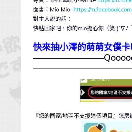
專頁： 貓型海豹小澪mio-
https://m.fa
面書：Mio Mio-
https://m.facebook.co
對主人說的話：
快點回家吧，你的mio擔心你（笑 (´∇ﾉ｀
快來抽小澪的萌萌女僕卡
————————Qoooooo
———————————
『您的國家/地區不支援這個項目』
怎麼