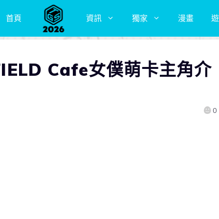
首頁
資訊
獨家
漫畫
遊
IELD Cafe女僕萌卡主角介
0