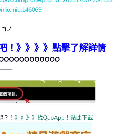
cebook.com/profile.php?id=262317067264193
m/mio.mio.146069
*)ノ
吧！》》》》點擊了解詳情
oooooooooo
—–
辦？！
》》》》找QooApp！點此下載