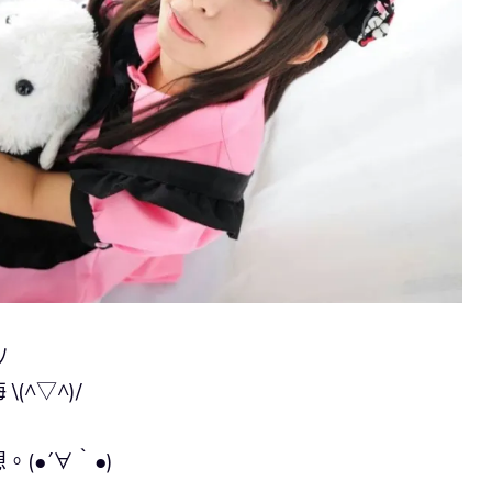
ﾉ
^▽^)/
(●´∀｀●)