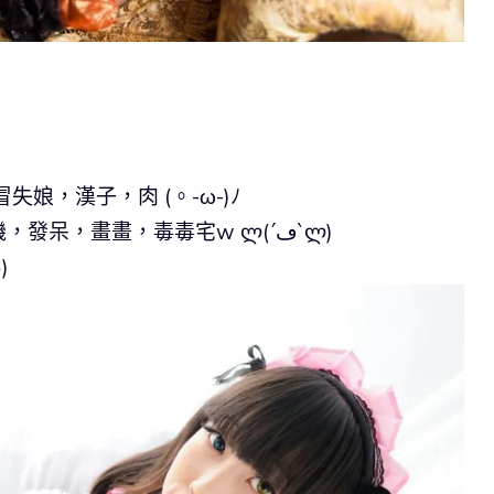
娘，漢子，肉 (。-ω-)ﾉ
喜歡：水份君，甜食，睡眠，煮飯，打機，發呆，畫畫，毒毒宅w ლ(´ڡ`ლ)
)