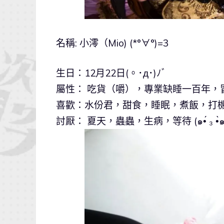
名稱: 小澪（Mio) (*°∀°)=3
生日：12月22日(。･д･)ﾉﾞ
屬性： 吃貨（嚼），專業缺睡一百年，冒失
討厭： 夏天，蟲蟲，生病，等待 (๑•́ ₃ •̀๑