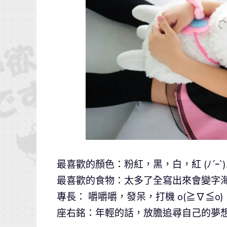
最喜歡的顏色：粉紅，黑，白，紅 (ﾉ´ｰ`)
最喜歡的食物：太多了全寫出來會變字海 \(
專長： 嚼嚼嚼，發呆，打機 o(≧∇≦o)
座右銘：年輕的話，放膽追尋自己的夢想。