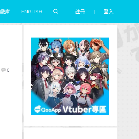
註冊
登入
戲庫
ENGLISH
0