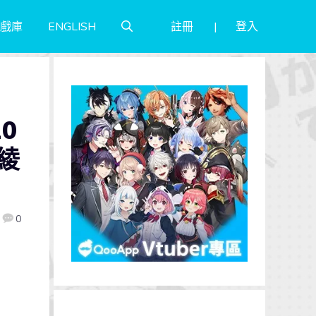
註冊
登入
戲庫
ENGLISH
0
綾
0