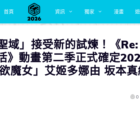
首頁
資訊
獨家
漫畫
遊
聖域」接受新的試煉！《Re:
活》動畫第二季正式確定202
強欲魔女」艾姬多娜由 坂本真
0