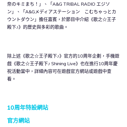
奈のキミまち！」、「A&G TRIBAL RADIO エジソ
ン」、「A&Gメディアステーション こむちゃっとカ
ウントダウン」擔任嘉賓，於節目中介紹《歌之☆王子
殿下♪》的歷史與多彩的歌曲。
除上述《歌之☆王子殿下♪》官方的10周年企劃，手機遊
戲《歌之☆王子殿下♪ Shining Live》也在進行10周年慶
祝活動當中，詳細內容可在遊戲官方網站或遊戲中查
看。
10周年特設網站
官方網站