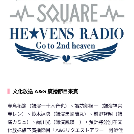
▍
文化放送 A&G 廣播節目來賓
寺島拓篤（飾演一十木音也）、諏訪部順一（飾演神宮
寺レン）、鈴木達央（飾演黒崎蘭丸）、前野智昭（飾
演カミュ）、緑川光（飾演鳳瑛一），預計將分別在文
化放送旗下廣播節目「A&Gリクエストアワー 阿澄佳