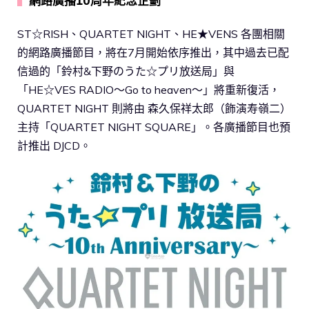
▍
網路廣播10周年紀念企劃
ST☆RISH、QUARTET NIGHT、HE★VENS 各團相關
的網路廣播節目，將在7月開始依序推出，其中過去已配
信過的「鈴村&下野のうた☆プリ放送局」與
「HE☆VES RADIO～Go to heaven～」將重新復活，
QUARTET NIGHT 則將由 森久保祥太郎（飾演寿嶺二）
主持「QUARTET NIGHT SQUARE」。各廣播節目也預
計推出 DJCD。