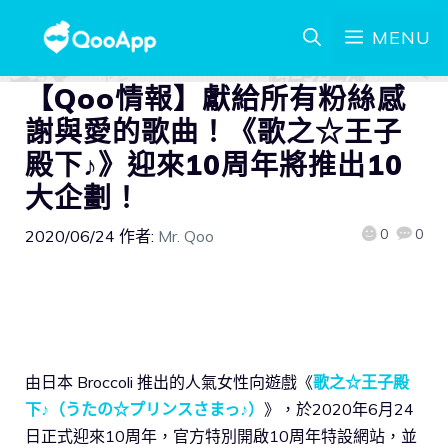
MENU
【Qoo情報】獻給所有粉絲感
謝與愛的歌曲！《歌之☆王子
殿下♪》迎來10周年將推出10
大企劃！
0
0
2020/06/24
作者:
Mr. Qoo
由日本 Broccoli 推出的人氣女性向遊戲《
歌之☆王子殿
下♪（うたの☆プリンスさまっ♪）
》，於2020年6月24
日正式迎來10周年，官方特別開啟10周年特設網站，並