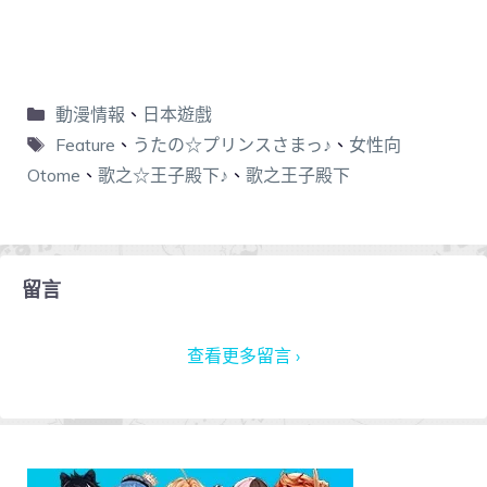
動漫情報
、
日本遊戲
Feature
、
うたの☆プリンスさまっ♪
、
女性向
Otome
、
歌之☆王子殿下♪
、
歌之王子殿下
留言
查看更多留言 ›