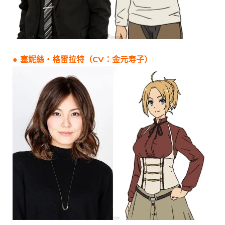
● 塞妮絲・格雷拉特（CV：金元寿子）