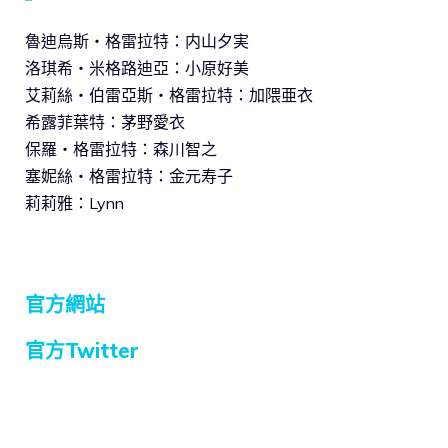
魯迪烏斯・格雷拉特：内山夕実
洛琪希・米格路迪亞：小原好美
艾莉絲・伯雷亞斯・格雷拉特：加隈亜衣
希露菲葉特：茅野愛衣
保羅・格雷拉特：森川智之
塞妮絲・格雷拉特：金元寿子
莉莉雅：Lynn
官方網站
官方Twitter