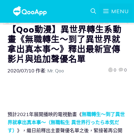
MENU
【Qoo動漫】異世界轉生系動
畫《無職轉生～到了異世界就
拿出真本事～》釋出最新宣傳
影片與追加聲優名單
0
0
2020/07/10
作者:
Mr. Qoo
預計2021年展開播映的電視動畫《
無職轉生～到了異世
界就拿出真本事～（無職転生 異世界行ったら本気だ
す）
》，繼日前釋出主要聲優名單之後，緊接著再公開