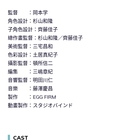
監督 ：岡本学
角色設計：杉山和隆
子角色設計：齊藤佳子
總作畫監督：杉山和隆／齊藤佳子
美術監督：三宅昌和
色彩設計：土居真紀子
攝影監督：頓所信二
編集 ：三嶋章紀
音響監督：明田川仁
音樂 ：藤澤慶昌
製作 ：EGG FIRM
動畫製作：スタジオバインド
▍
CAST