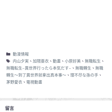
動漫情報
内山夕実
、
加隈亜衣
、
動畫
、
小原好美
、
無職転生
、
無職転生~異世界行ったら本気だす~
、
無職轉生
、
無職
轉生～到了異世界就拿出真本事～
、
理不尽な孫の手
、
茅野愛衣
、
電視動畫
留言